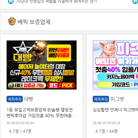
70년대 선생님의 체벌을 리얼하게 보여주는 연기
베픽 보증업체
대빵
피그벳
베픽추천
베픽추천
1등 유일고액보증업체 BJ솔랭 멸망전
심심할땐 언제나 피그벳에
벤픽후마감 가입첫충 40% 무한매충이
벤트
25-06-03 02:45:44
25-06-03 03:04:14
4.7점 / 47명
4.7점 / 44명