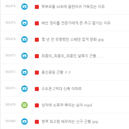
학부모들 뇌속에 음란마귀 가득있는 이유
502476
N
배선 정리를 전문가에게 돈 주고 맡기는 이유
502475
N
몇 년 전 유명했던 스웨덴 접객 문화.jpg
502474
N
최종의_최종의_최종인 살목지 근황.......
502473
N
용산공원 근황 ㄷㄷ
502472
N
수도권 2억대 신축 아파트
502471
N
상처에 소독약 뿌리는 남자.mp4
502470
N
현역 최고령 배우라는 신구 근황.jpg
502469
N