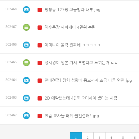
평창동 127평 고급빌라 내부.jpg
502468
N
해수욕장 짜파게티 4만원 논란
502467
N
제미나이 몰락 진짜네 ㅋㅋㅋㅋㅋ
502466
N
성시경이 일본 가서 부럽다고 느끼는거 ㄷㄷ
502465
N
연애전쟁] 정치 성향에 종교까지 조금 다른 연인.jpg
502464
N
2D 예약했는데 4D로 오디세이 봤다는 사람
502463
N
요즘 교사들 왜케 불친절해?.jpg
502462
N
1
2
3
4
5
6