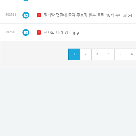
필터빨 댓글에 긁혀 무보정 원본 올린 48세 누나.mp4
502511
N
신사의 나라 영국.jpg
502510
N
1
2
3
4
5
6