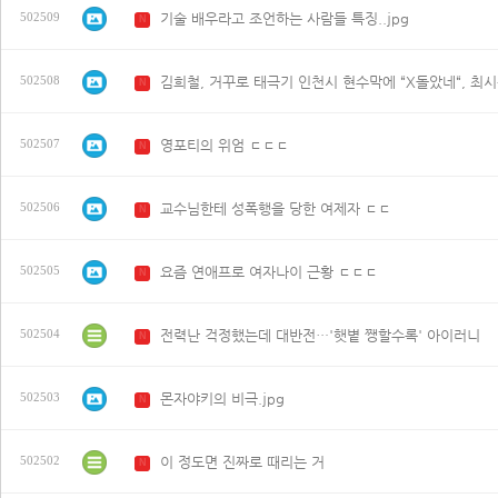
기술 배우라고 조언하는 사람들 특징..jpg
502509
N
502508
N
영포티의 위엄 ㄷㄷㄷ
502507
N
교수님한테 성폭행을 당한 여제자 ㄷㄷ
502506
N
요즘 연애프로 여자나이 근황 ㄷㄷㄷ
502505
N
전력난 걱정했는데 대반전…'햇볕 쨍할수록' 아이러니
502504
N
몬자야키의 비극.jpg
502503
N
이 정도면 진짜로 때리는 거
502502
N