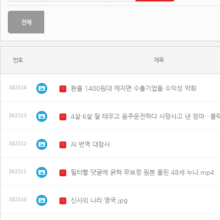
전체
번호
제목
환율 1400원대 깨지면 수출기업들 수익성 악화
502514
N
502513
N
AI 번역 대참사
502512
N
필터빨 댓글에 긁혀 무보정 원본 올린 48세 누나.mp4
502511
N
신사의 나라 영국.jpg
502510
N