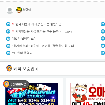
호랑이
한국 때문에 자괴감 든다는 폴란드인
N
외지인들은 기겁 한다는 호주 문화 ㄷㄷ..jpg
N
재벌가 날벼락 소식
"윤가이 불쾌" 비판에…아이유, 결국 장기하 노래 삭제 엔딩
YG 엔터 돌격녀
베픽 보증업체
5천만원보증