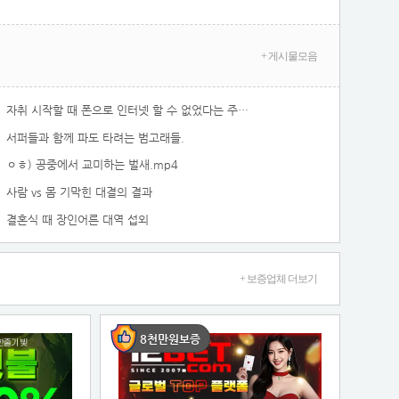
+ 게시물모음
자취 시작할 때 폰으로 인터넷 할 수 없었다는 주우재.jpg
서퍼들과 함께 파도 타려는 범고래들.
ㅇㅎ) 공중에서 교미하는 벌새.mp4
사람 vs 몸 기막힌 대결의 결과
결혼식 때 장인어른 대역 섭외
+ 보증업체 더보기
8천만원보증