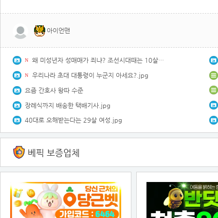
아이언맨
왜 미성년자 성매매가 죄냐? 조선시대때는 10살짜리 여자도 신부로 맞이했
N
우리나라 초대 대통령이 누군지 아세요?.jpg
N
요즘 간호사 왕따 수준
장례식까지 배송한 택배기사.jpg
40대로 오해받는다는 29살 여성.jpg
베픽 보증업체