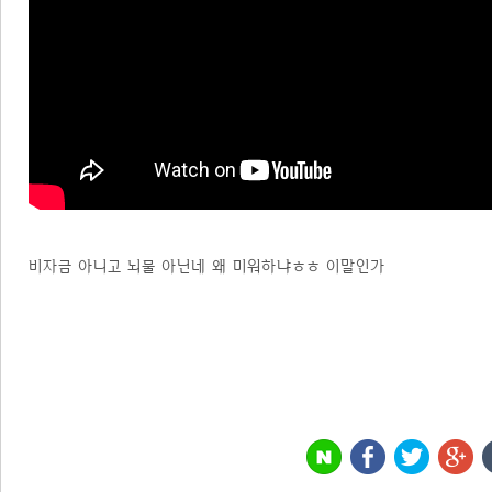
비자금 아니고 뇌물 아닌네 왜 미워하냐ㅎㅎ 이말인가