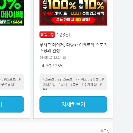
12BET
베픽보증
무사고 메이저, 다양한 이벤트와 스포츠
배팅의 완성!
26-05-17 12:24:10
4.9점 / 25명
롯
,
#스포츠
,
#
#스포츠
,
#E-스포츠
,
#카지노
,
#슬롯
,
#
볼루션홀덤
미니게임
,
#낚시
,
#복권
,
#숫자게임
,
#
케노
기
자세히보기