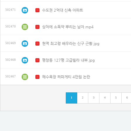
수도권 2억대 신축 아파트
502471
N
상처에 소독약 뿌리는 남자.mp4
502470
N
현역 최고령 배우라는 신구 근황.jpg
502469
N
평창동 127평 고급빌라 내부.jpg
502468
N
해수욕장 짜파게티 4만원 논란
502467
N
1
2
3
4
5
6