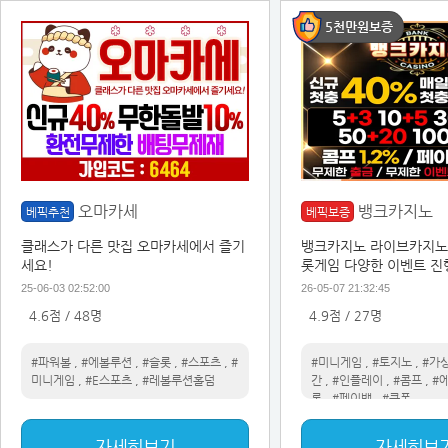
5천만원보증
오마카세
뱅크카지노
베픽추천
베픽보증
클래스가 다른 맛집 오마카세에서 즐기
뱅크카지노 라이브카지노
세요!
롯게임 다양한 이벤트 진행
재충·페이백·콤프 지급 
25-06-03 02:52:00
26-05-07 21:32:45
무제한환전 지원
4.6점 / 48명
4.9점 / 27명
#파워볼
,
#에볼루션
,
#슬롯
,
#스포츠
,
#
#미니게임
,
#토지노
,
#가
미니게임
,
#E스포츠
,
#레볼루션홀덤
간
,
#인플레이
,
#콤프
,
#
롯
,
#페이백
,
#쿠폰
자세히보기
자세히보