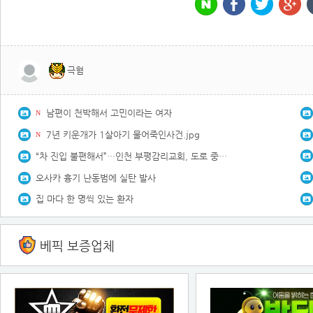
극혐
남편이 천박해서 고민이라는 여자
N
7년 키운개가 1살아기 물어죽인사건.jpg
N
“차 진입 불편해서”…인천 부평감리교회, 도로 중앙선 ‘검은 페인트’로
오사카 흉기 난동범에 실탄 발사
집 마다 한 명씩 있는 환자
베픽 보증업체