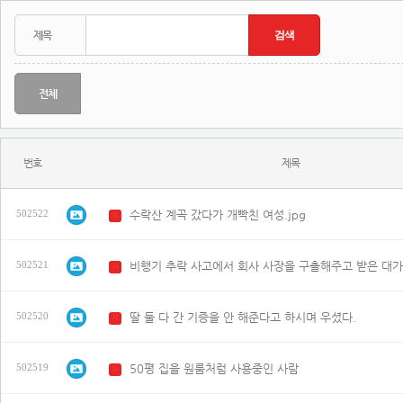
전체
번호
제목
수락산 계곡 갔다가 개빡친 여성.jpg
502522
N
비행기 추락 사고에서 회사 사장을 구출해주고 받은 대가
502521
N
딸 둘 다 간 기증을 안 해준다고 하시며 우셨다.
502520
N
50평 집을 원룸처럼 사용중인 사람
502519
N