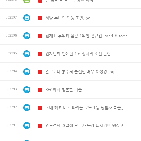
N
서양 누나의 인생 조언.jpg
502397
N
현재 나무위키 실검 1위인 김규원. mp4 & toon
502396
N
전자발찌 연예인 1호 정치적 소신 발언
502395
N
알고보니 흙수저 출신인 배우 이성경.jpg
502394
N
KFC에서 청혼한 커플
502393
N
국내 최초 미국 파워볼 로또 1등 당첨자 확율,,,
502392
N
압도적인 재력에 모두가 놀란 디시인의 냉장고
502391
N