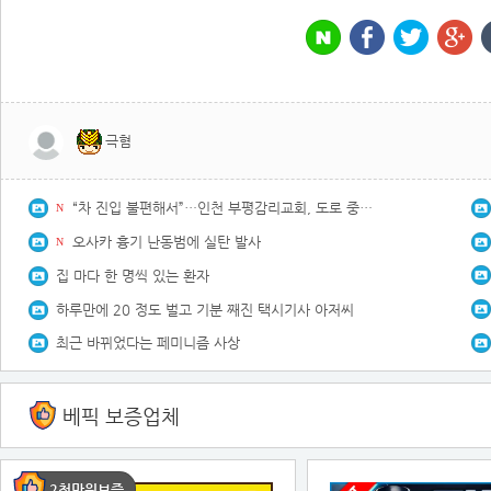
극혐
“차 진입 불편해서”…인천 부평감리교회, 도로 중앙선 ‘검은 페인트’로
N
오사카 흉기 난동범에 실탄 발사
N
집 마다 한 명씩 있는 환자
하루만에 20 정도 벌고 기분 째진 택시기사 아저씨
최근 바뀌었다는 페미니즘 사상
베픽 보증업체
2천만원보증