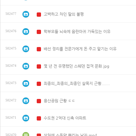
고백하고 차인 딸의 불평
502477
N
학부모들 뇌속에 음란마귀 가득있는 이유
502476
N
배선 정리를 전문가에게 돈 주고 맡기는 이유
502475
N
몇 년 전 유명했던 스웨덴 접객 문화.jpg
502474
N
최종의_최종의_최종인 살목지 근황.......
502473
N
용산공원 근황 ㄷㄷ
502472
N
수도권 2억대 신축 아파트
502471
N
상처에 소독약 뿌리는 남자.mp4
502470
N