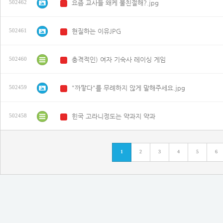
요즘 교사들 왜케 불친절해?.jpg
502462
N
현질하는 이유JPG
502461
N
충격적인) 여자 기숙사 레이싱 게임
502460
N
"까맣다"를 무례하지 않게 말해주세요.jpg
502459
N
힌국 고라니정도는 약과지 약과
502458
N
1
2
3
4
5
6