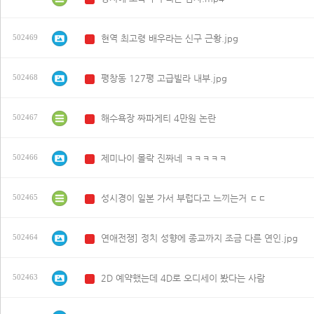
현역 최고령 배우라는 신구 근황.jpg
502469
N
평창동 127평 고급빌라 내부.jpg
502468
N
해수욕장 짜파게티 4만원 논란
502467
N
제미나이 몰락 진짜네 ㅋㅋㅋㅋㅋ
502466
N
성시경이 일본 가서 부럽다고 느끼는거 ㄷㄷ
502465
N
연애전쟁] 정치 성향에 종교까지 조금 다른 연인.jpg
502464
N
2D 예약했는데 4D로 오디세이 봤다는 사람
502463
N