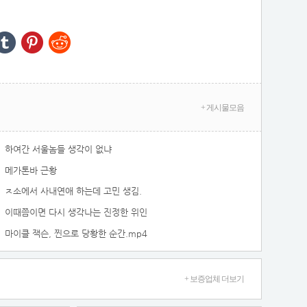
+ 게시물모음
하여간 서울놈들 생각이 없냐
메가톤바 근황
ㅈ소에서 사내연애 하는데 고민 생김.
이때쯤이면 다시 생각나는 진정한 위인
마이클 잭슨, 찐으로 당황한 순간.mp4
+ 보증업체 더보기