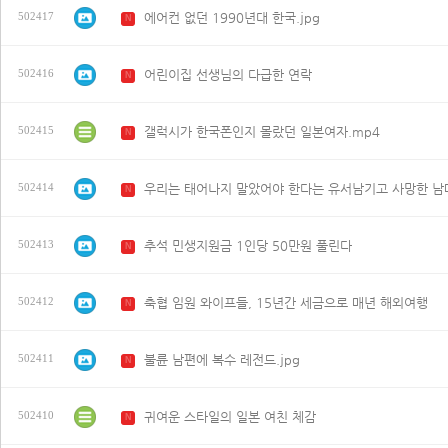
에어컨 없던 1990년대 한국.jpg
502417
N
어린이집 선생님의 다급한 연락
502416
N
갤럭시가 한국폰인지 몰랐던 일본여자.mp4
502415
N
우리는 태어나지 말았어야 한다는 유서남기고 사망한 남매
502414
N
추석 민생지원금 1인당 50만원 풀린다
502413
N
축협 임원 와이프들, 15년간 세금으로 매년 해외여행
502412
N
불륜 남편에 복수 레전드.jpg
502411
N
귀여운 스타일의 일본 여친 체감
502410
N