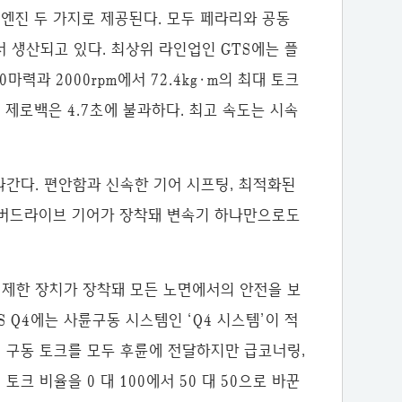
6 엔진 두 가지로 제공된다. 모두 페라리와 공동
 생산되고 있다. 최상위 라인업인 GTS에는 플
30마력과 2000rpm에서 72.4kg·m의 최대 토크
 제로백은 4.7초에 불과하다. 최고 속도는 시속
라간다. 편안함과 신속한 기어 시프팅, 최적화된
 오버드라이브 기어가 장착돼 변속기 하나만으로도
 제한 장치가 장착돼 모든 노면에서의 안전을 보
 Q4에는 사륜구동 시스템인 ‘Q4 시스템’이 적
 구동 토크를 모두 후륜에 전달하지만 급코너링,
크 비율을 0 대 100에서 50 대 50으로 바꾼