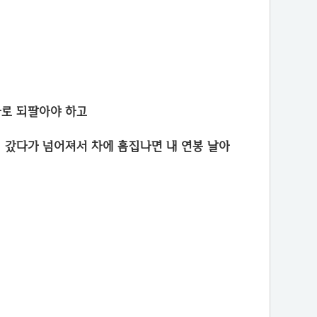
바로 되팔아야 하고
 갔다가 넘어져서 차에 흠집나면 내 연봉 날아