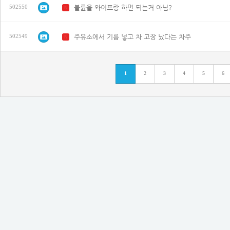
불륜을 와이프랑 하면 되는거 아님?
502550
N
주유소에서 기름 넣고 차 고장 났다는 차주
502549
N
1
2
3
4
5
6