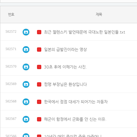
번호
제목
최근 젤렌스키 발언때문에 극대노한 일본인들.txt
502572
N
일본의 급발진이라는 영상
502571
N
30초 후에 이해가는 사진.
502570
N
컴맹 부장님은 환상입니다
502569
N
한국에서 점점 대세가 되어가는 자동차
502568
N
해군이 함정에서 군화를 안 신는 이유.
502567
N
10년간 매일 종이컵 주운 아주머니
502566
N