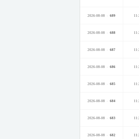
2026-08-08
-
689
11:
2026-08-08
-
688
11:
2026-08-08
-
687
11:
2026-08-08
-
686
11:
2026-08-08
-
685
11:
2026-08-08
-
684
11:
2026-08-08
-
683
11:
2026-08-08
-
682
11: