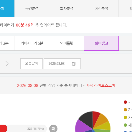
분석
구간분석
회차분석
기간분석
데이터가
00
분
46
초
후 업데이트 됩니다.
 3분
와이사다리 5분
와이룰렛
와이빙고
오늘날짜
2026.08.08
진행 게임 기준 통계데이터 -
베픽 라이브스코어
가
가
가
세
325
(46.76%)