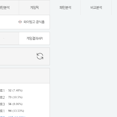
패턴분석
게임픽
패턴분석
비교분석
와이빙고 공식홈
-
게임결과API
로1
-
52
(7.48%)
로2
-
73
(10.5%)
로3
-
56
(8.06%)
로1
-
94
(13.53%)