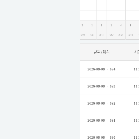
3
3
2
1
3
2
1
1
3
1
1
1
4
1
321
322
323
324
325
326
327
328
329
330
331
332
333
334
날짜/회차
시
2026-08-08
-
694
11:
2026-08-08
-
693
11:
2026-08-08
-
692
11:
2026-08-08
-
691
11:
2026-08-08
-
690
11: