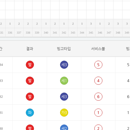
2
1
2
2
2
1
2
1
2
1
3
1
2
3
3
335
336
337
338
339
340
341
342
343
344
345
346
347
348
349
간
결과
빙고타입
서비스볼
빙
5
5
34
4
4
33
6
6
32
1
1
31
2
2
30