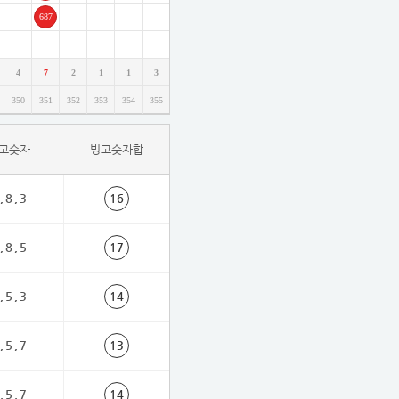
687
4
7
2
1
1
3
350
351
352
353
354
355
고숫자
빙고숫자합
,8,3
16
,8,5
17
,5,3
14
,5,7
13
,5,7
14