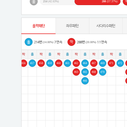
214
(42.63%)
288
(57.37%)
홀짝패턴
좌우패턴
사다리수패턴
|
214번
7연속
288번
11연속
(14.00%)
(20.00%)
452
454
456
457
458
459
460
461
462
464
467
469
471
472
453
455
463
465
468
470
466