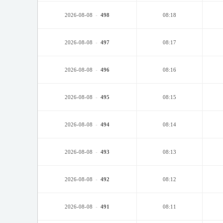
2026-08-08
-
498
08:18
2026-08-08
-
497
08:17
2026-08-08
-
496
08:16
2026-08-08
-
495
08:15
2026-08-08
-
494
08:14
2026-08-08
-
493
08:13
2026-08-08
-
492
08:12
2026-08-08
-
491
08:11