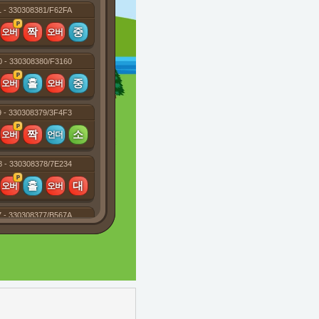
1 - 330308381/F62FA
0 - 330308380/F3160
9 - 330308379/3F4F3
8 - 330308378/7E234
7 - 330308377/B567A
 - 330308376/BD6EA
5 - 330308375/346DE