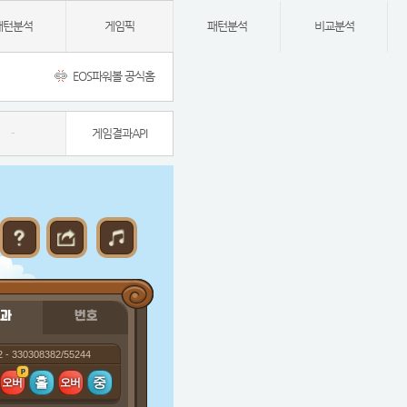
패턴분석
게임픽
패턴분석
비교분석
EOS파워볼 공식홈
-
게임결과API
과
번호
2 - 330308382/55244