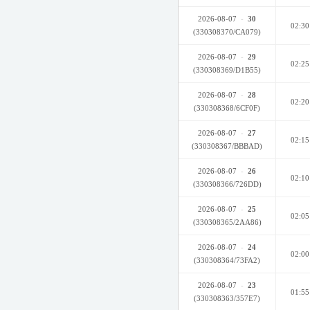
2026-08-07
-
30
02:30
(330308370/CA079)
2026-08-07
-
29
02:25
(330308369/D1B55)
2026-08-07
-
28
02:20
(330308368/6CF0F)
2026-08-07
-
27
02:15
(330308367/BBBAD)
2026-08-07
-
26
02:10
(330308366/726DD)
2026-08-07
-
25
02:05
(330308365/2AA86)
2026-08-07
-
24
02:00
(330308364/73FA2)
2026-08-07
-
23
01:55
(330308363/357E7)