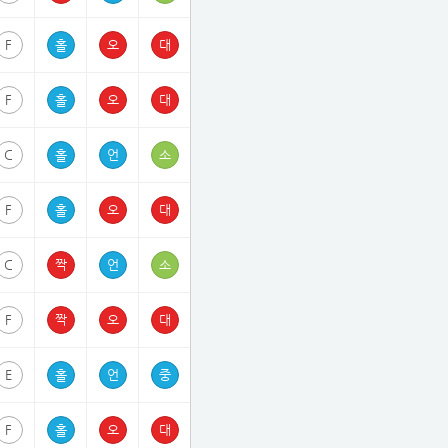
6 - 330308356/BA0D2
F
5 - 330308355/7313A
F
C
 - 330308354/CC2C7
F
 - 330308353/AC16D
C
2 - 330308352/1E706
F
E
1 - 330308351/3FB51
F