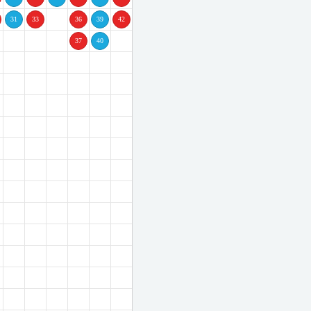
31
33
36
39
42
8 - 330308368/6CF0F
37
40
 - 330308367/BBBAD
6 - 330308366/726DD
5 - 330308365/2AA86
4 - 330308364/73FA2
3 - 330308363/357E7