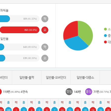
파워볼
3
119
(41.32%)
소
163
(56.6%)
중
3
일반볼
대
143
(49.65%)
3
139
(48.26%)
3
버언더
일반볼-홀짝
일반볼-오버언더
일반볼-대중소
3
꺾임
|
퐁당
119번
4연속
140번
71번
(41.00%)
(50.71%)
2
287
288
1
3
4
5
6
7
14
15
16
19
24
26
28