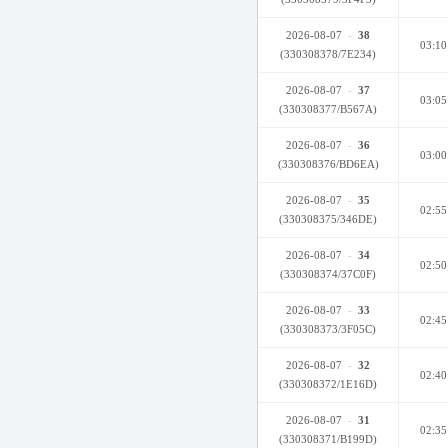
2026-08-07
-
38
03:10
(330308378/7E234)
2026-08-07
-
37
03:05
(330308377/B567A)
2026-08-07
-
36
03:00
(330308376/BD6EA)
2026-08-07
-
35
02:55
(330308375/346DE)
2026-08-07
-
34
02:50
(330308374/37C0F)
2026-08-07
-
33
02:45
(330308373/3F05C)
2026-08-07
-
32
02:40
(330308372/1E16D)
2026-08-07
-
31
02:35
(330308371/B199D)