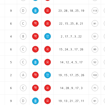
1
D
9
23 , 28 , 18 , 25 , 19
113
1
C
6
22 , 15 , 25 , 8 , 21
91
B
4
2 , 17 , 7 , 3 , 22
51
14
C
6
15 , 24 , 3 , 17 , 26
85
13
C
5
14 , 12 , 4 , 5 , 17
52
1
A
2
19 , 15 , 17 , 25 , 26
102
C
6
14 , 28 , 9 , 17 , 3
71
1
D
9
19 , 13 , 21 , 27 , 11
91