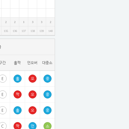
2 - 330308362/92BA2
2
2
1
3
3
2
135
136
137
138
139
140
1 - 330308361/5F73D
볼
0 - 330308360/DC494
구간
홀짝
언오버
대중소
 - 330308359/DD3CA
E
8 - 330308358/DFAE4
E
E
 - 330308357/C2AAC
C