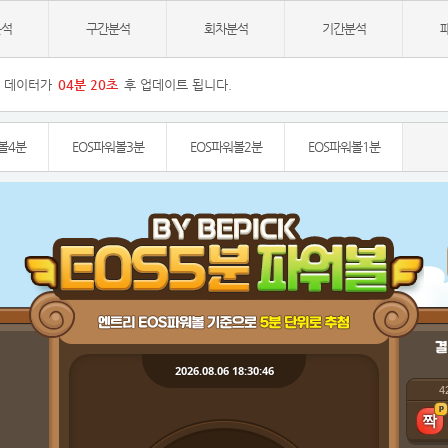
분석
구간분석
회차분석
기간분석
데이터가
04
분
20
초
후 업데이트 됩니다.
볼4분
EOS파워볼3분
EOS파워볼2분
EOS파워볼1분
결
2026.08.06 18:30:46
4