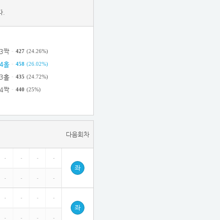
.
3짝
-
427
(24.26%)
4홀
-
458
(26.02%)
3홀
-
435
(24.72%)
4짝
-
440
(25%)
다음회차
-
-
-
-
-
-
-
-
-
-
-
-
-
-
-
-