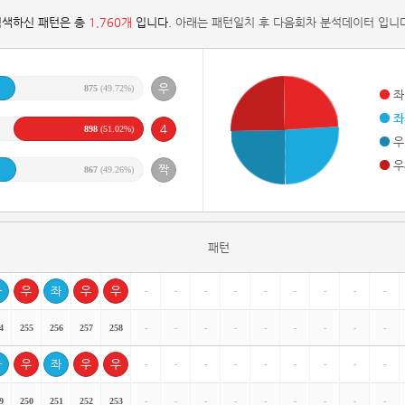
검색하신 패턴은 총
1,760개
입니다.
아래는 패턴일치 후 다음회차 분석데이터 입니다
875
(49.72%)
좌
좌
898
(51.02%)
우
우
867
(49.26%)
패턴
-
-
-
-
-
-
-
-
-
4
255
256
257
258
-
-
-
-
-
-
-
-
-
-
-
-
-
-
-
-
-
-
9
250
251
252
253
-
-
-
-
-
-
-
-
-