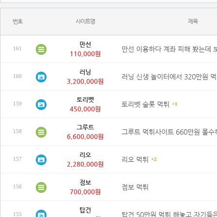
번호
사이트명
제목
만선
161
110,000원
러닝
160
3,200,000원
토리벳
토리벳 슬롯 먹튀
159
+1
450,000원
그루트
158
6,600,000원
리오
리오 먹튀
157
+2
2,280,000원
점보
점보 먹튀
156
700,000원
탑건
155