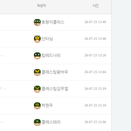
작성자
시간
호랑이클라스
26-07-25 13:49
산타님
26-07-25 13:46
팀레드나리
 매일 200만현금이벤트 / 채팅만쳐도 포인트지급 ✅
26-07-25 13:20
클래스팀왕바우
26-07-25 13:04
클래스팀김무열
✅ 그냥 1등 임팩트 ✅ 신규 입플 ✅ 무사고 최대 지원 ! ✅ 1:1 완벽한 케어 ! ✅
26-07-25 12:19
박현우
26-07-25 12:10
클래스태리
IMPACT✔️첫/매 페이백⭕가상⭕고액전용⚡️카지노/슬롯맛집⚡️
26-07-25 12:06