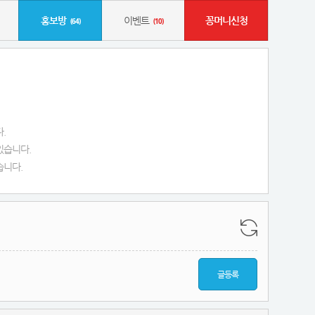
홍보방
이벤트
꽁머니신청
(64)
(10)
.
있습니다.
습니다.
글등록