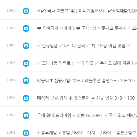
11918
11917
✅ 신규입플 ✅ 파트너 문의 ✅ 최고요율 미겜 맛집 ✅
11916
11915
야옹이 ❣️ 
11914
11913
11912
11911