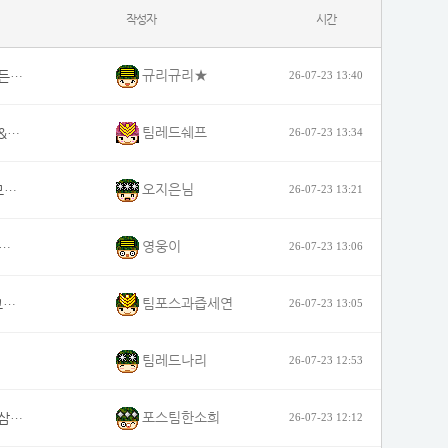
작성자
시간
규리규리★
❤️ < 비공개 메이저 > ❤️ 국내1위 ⭐️ 무사고 무제재 ⭐️ 모든게임 구비완료 ! ⭐️ 회원 or 파트너 최고대우
26-07-23 13:40
팀레드쉐프
❤️롤링100 & 환전 , 장 사고 일절 無 & 배팅제재 일절X & 모든은행 가능!! ❤️
26-07-23 13:34
오지은님
➡️메타카지노⬅️⭐안전1위⭐최고대우⭐가상계좌⭐승전❌모든베팅 무제재❌점검❌
26-07-23 13:21
영웅이
족방 유지중!!! 진짜 답답하긴하네요 ㅎ 읽어주세요 한번씩⭕
26-07-23 13:06
팀포스과즙세연
⭐딥시크⭐무사고⭐스포츠⭐미니게임⭐카지노⭐슬롯⭐최고우대⭐1:1맞춤케어⭐파트너모집⭐
26-07-23 13:05
팀레드나리
26-07-23 12:53
포스팀한소희
⭐️⭐️⭐️⭐️딥시크 최고의 선택임을 증명 / 카지노 슬롯 가상 삼치기 시스템 미니게임⭐️⭐️⭐️⭐️
26-07-23 12:12