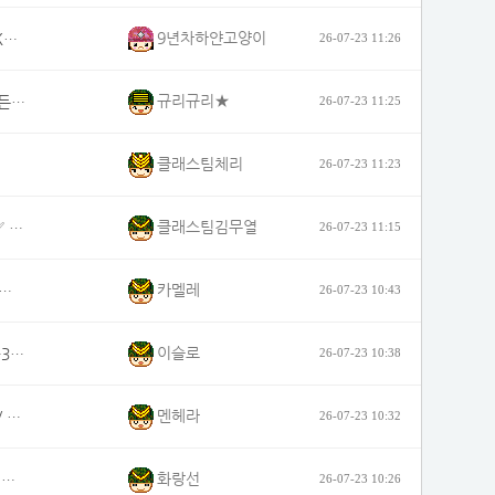
9년차하얀고양이
⚜️✔️{ 국내 자본력1위 } 미니게임/카지노✔️⚜️억대환전OK✅무제한 매충/페이백✅무사고 무제재 이벤트 / 안전100%보장⚜️ 회원 및 파트너 모집중 !
26-07-23 11:26
규리규리★
❤️ < 비공개 메이저 > ❤️ 국내1위 ⭐️ 무사고 무제재 ⭐️ 모든게임 구비완료 ! ⭐️ 회원 or 파트너 최고대우
26-07-23 11:25
클래스팀체리
26-07-23 11:23
클래스팀김무열
✅ 그냥 1등 임팩트 ✅ 신규 입플 ✅ 무사고 최대 지원 ! ✅ 1:1 완벽한 케어 ! ✅
26-07-23 11:15
카멜레
신규가입 40% / 레볼루션 홀덤 5+5 10+10 / 무제재 / 콤프 4%
26-07-23 10:43
이슬로
메이저 보증 업체 ☀️ 벳스토어 ☀️ 신규 입플 3+3 ~ 100+30 / 업계 최고 콤프
26-07-23 10:38
멘헤라
국내 최대 프리미엄 ⭐️ 갓벳 GODBET ⭐️ 국내 최고 배당 / 무기명 가능 / 무제재
26-07-23 10:32
화랑선
⚡️ 블루게임 ⚡️ 홀덤 / 라이브 카지노 / 라이브 슬롯 / 맞고 고스톱 / 바두기
26-07-23 10:26