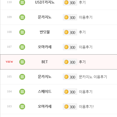
USDT카지노
후기
110
300
문카지노
이용후기
109
300
반딧불
후기
108
300
오마카세
이용후기
107
300
BET
후기
300
VIEW
문카지노
문카지노 이용후기
105
300
스페이드
이용후기
104
300
오마카세
이용후기!
103
300