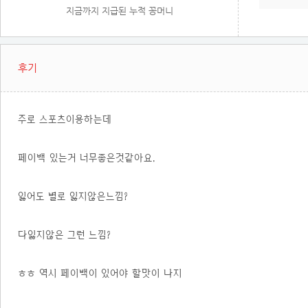
지금까지 지급된 누적 꽁머니
후기
주로 스포츠이용하는데
페이백 있는거 너무좋은것같아요.
잃어도 별로 잃지않은느낌?
다잃지않은 그런 느낌?
ㅎㅎ 역시 페이백이 있어야 할맛이 나지