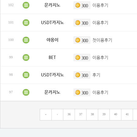
문카지노
이용후기
102
300
USDT카지노
이용후기
101
300
야옹이
첫이용후기
100
300
BET
이용후기
99
300
USDT카지노
후기
98
300
문카지노
이용후기
97
300
«
‹
36
37
38
39
40
41