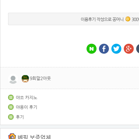
이용후기 작성으로 꽁머니
30
9회말2아웃
야쏘 카지노
야옹이 후기
후기
베픽 보증업체