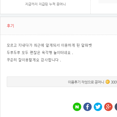
지금까지 지급된 누적 꽁머니
후기
모르고 지내다가 최근에 알게되서 이용하게 된 알파벳
두루두루 모두 괜찮은 육각형 놀이터네요 .
꾸준히 잘이용할게요 감사합니다 .
이용후기 작성으로 꽁머니
30