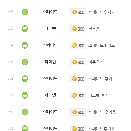
스페이드
스페이드후기요
686
300
크크벳
크크벳
685
300
스페이드
스페이드후기요
684
300
픽미업
이용후기
683
300
스페이드
스페이드 후기
682
300
피그벳
피그벳 후기
681
300
스페이드
스페이드 후기옹
680
300
스페이드
스페이드후기요
679
300