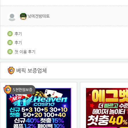
낮에겐밤테토
후기
후기
첫 이용 후기
베픽 보증업체
5천만원보증