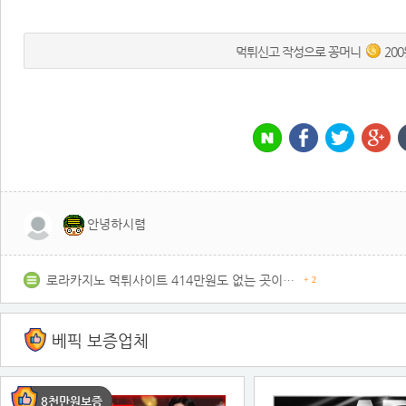
먹튀신고 작성으로 꽁머니
20
안녕하시렴
로라카지노 먹튀사이트 414만원도 없는 곳이니 피하십시오.
+ 2
베픽 보증업체
8천만원보증