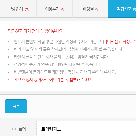
보증업체
이용후기
베팅썰
먹튀신고
(21)
(2)
(3)
(2)
먹튀신고 하기 전에 꼭 읽어주세요.
반드시 본인이 직접 겪은 사실만 작성해 주시기 바랍니다.
[먹튀신고 작성시 2
허위 신고 및 비방 글은 삭제되며, 작성자 제재가 진행될 수 있습니다.
타인의 글을 무단 복사해 올리는 행위는 엄격히 금지됩니다.
객관적인 증거가 없을 경우 반영되지 않을 수 있습니다.
비밀댓글이 불가하므로 개인정보 작성 시 각별히 주의해 주세요.
제보 작성시 증거자료 이미지를 꼭 첨부해주세요.
목록
로라카지노
사이트명