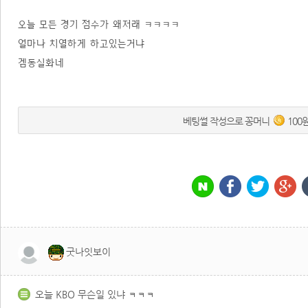
오늘 모든 경기 점수가 왜저래 ㅋㅋㅋㅋ
얼마나 치열하게 하고있는거냐
겜동실화네
베팅썰 작성으로 꽁머니
100
굿나잇보이
오늘 KBO 무슨일 있냐 ㅋㅋㅋ