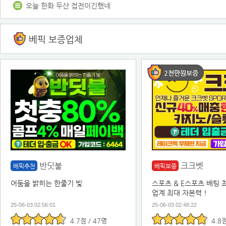
오늘 한화 두산 접전이긴했네
베픽 보증업체
2천만원보증
반딧불
크크벳
베픽추천
베픽보증
어둠을 밝히는 한줄기 빛
스포츠 & E스포츠 배팅 
업계 최대 자본력 !
25-06-03 02:56:01
25-06-03 02:48:22
4.7점 / 47명
4.8