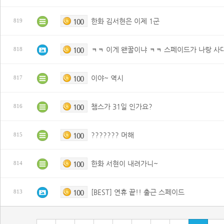
한화 김서현은 이제 1군
819
100
ㅋㅋ 이게 왠꿀이냐 ㅋㅋ 스페이드가 나랑 사
818
100
이야~ 역시
817
100
챔스가 31일 인가요?
816
100
??????? 머해
815
100
한화 서현이 내려가니~
814
100
[BEST] 연휴 끝!! 출근 스페이드
813
100