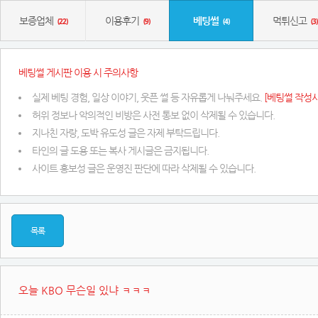
보증업체
이용후기
베팅썰
먹튀신고
(22)
(9)
(4)
(3)
베팅썰 게시판 이용 시 주의사항
실제 베팅 경험, 일상 이야기, 웃픈 썰 등 자유롭게 나눠주세요.
[베팅썰 작성시
허위 정보나 악의적인 비방은 사전 통보 없이 삭제될 수 있습니다.
지나친 자랑, 도박 유도성 글은 자제 부탁드립니다.
타인의 글 도용 또는 복사 게시글은 금지됩니다.
사이트 홍보성 글은 운영진 판단에 따라 삭제될 수 있습니다.
목록
오늘 KBO 무슨일 있냐 ㅋㅋㅋ