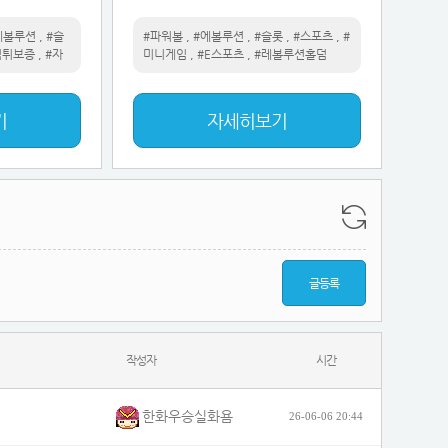
에볼루션
,
#슬
#파워볼
,
#에볼루션
,
#슬롯
,
#스포츠
,
#
먹튀보증
,
#자
미니게임
,
#E스포츠
,
#레볼루션홀덤
기
자세히보기
글등록
작성자
시간
한화우승실화욤
26-06-06 20:44