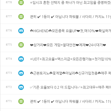
8778
8777
8776
❤️삼거리❤️모든 게임=절대안전❤️제재❤️24시대기❤️
8775
8774
8773
8772
8771