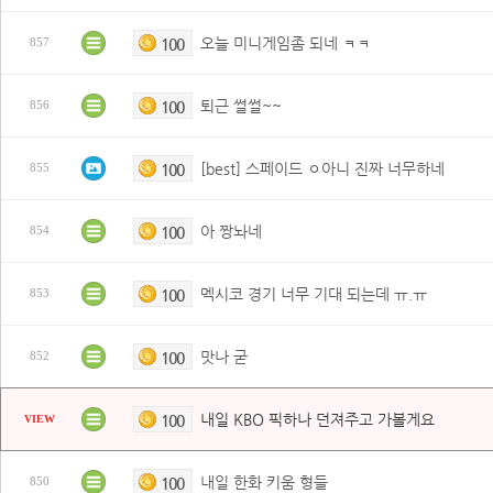
오늘 미니게임좀 되네 ㅋㅋ
857
100
퇴근 썰썰~~
856
100
[best] 스페이드 ㅇ아니 진짜 너무하네
855
100
아 짱놔네
854
100
멕시코 경기 너무 기대 되는데 ㅠ.ㅠ
853
100
맛나 굳
852
100
내일 KBO 픽하나 던져주고 가볼게요
100
VIEW
내일 한화 키움 형들
850
100