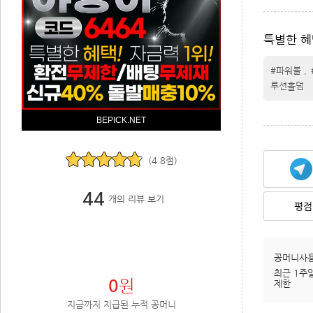
특별한 혜
#파워볼
,
루션홀덤
BEPICK.NET
(4.8점)
44
개의 리뷰 보기
평점
꽁머니사
최근 1주
0
원
제한
지금까지 지급된 누적 꽁머니