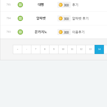
대빵
후기
795
300
알파벳
알파벳 후기
794
300
문카지노
이용후기
793
300
«
‹
7
8
9
10
11
12
13
14