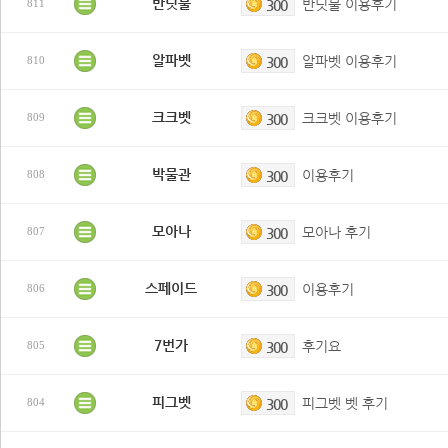
반딧불
반딧불 이용후기
811
300
알파벳
알파벳 이용후기
810
300
크크벳
크크벳 이용후기
809
300
박물관
이용후기
808
300
모아나
모아나 후기
807
300
스페이드
이용후기
806
300
7번가
후기요
805
300
피그벳
피그벳 벳 후기
804
300