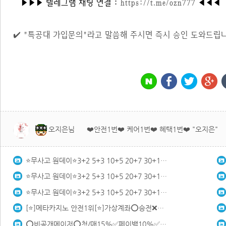
▶▶▶ 텔레그램 채팅 연결 :
https://t.me/ozn777
◀◀◀
✔️ "특공대 가입문의"라고 말씀해 주시면 즉시 승인 도와드립
오지은님
❤️안전1번❤️ 케어1번❤️ 혜택1번❤️ "오지은"
⭐무사고 원데이⭐3+2 5+3 10+5 20+7 30+10 50+15 100+30 or 첫충 30%✅승전❌제재❌무사고 매달 한번씩 포인트지급⭐️
⭐무사고 원데이⭐3+2 5+3 10+5 20+7 30+10 50+15 100+30 or 첫충 30%✅승전❌제재❌무사고 매달 한번씩 포인트지급⭐️
⭐무사고 원데이⭐3+2 5+3 10+5 20+7 30+10 50+15 100+30 or 첫충 30%✅승전❌제재❌무사고 매달 한번씩 포인트지급⭐️
[⭐]메타카지노 안전1위[⭐]가상계좌⭕승전❌제재❌점검❌모든 배팅 허용/블랙 승인 가능!
⭕️비공개메이저⭕️첫/매15%✅페이백10%✅슬롯5%✅무제재✅가상O✅블랙O✅