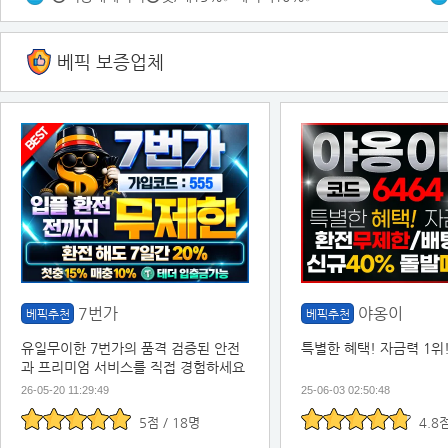
베픽 보증업체
7번가
야옹이
베픽추천
베픽추천
유일무이한 7번가의 품격 검증된 안전
특별한 혜택! 자금력 1위
과 프리미엄 서비스를 직접 경험하세요
26-05-20 11:29:49
25-06-03 02:50:48
5점 / 18명
4.8