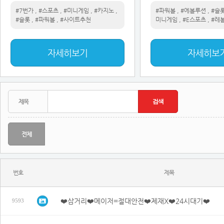
#7번가
,
#스포츠
,
#미니게임
,
#카지노
,
#파워볼
,
#에볼루션
,
#슬
#슬롯
,
#파워볼
,
#사이트추천
미니게임
,
#E스포츠
,
#레
자세히보기
자세히보
전체
번호
제목
❤️삼거리❤️메이저=절대안전❤️제재X❤️24시대기❤️
9593