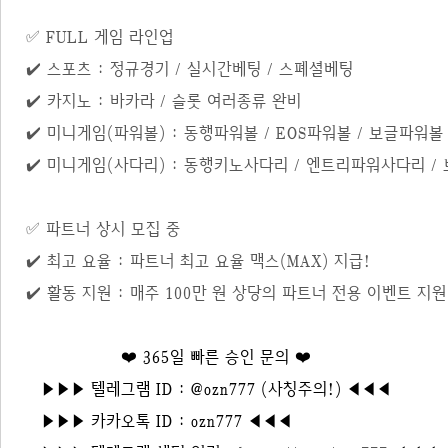
✅ FULL 게임 라인업
✔️ 스포츠 : 정규경기 / 실시간베팅 / 스폐셜베팅
✔️ 카지노 : 바카라 / 슬롯 여러종류 완비
✔️ 미니게임(파워볼) : 동행파워볼 / EOS파워볼 / 보글파워볼
✔️ 미니게임(사다리) : 동행키노사다리 / 엔트리파워사다리 /
✅ 파트너 상시 모집 중
✔️ 최고 요율 : 파트너 최고 요율 맥스(MAX) 지급!
✔️ 활동 지원 : 매주 100만 원 상당의 파트너 전용 이벤트 지원
❤️ 365일 빠른 승인 문의 ❤️
▶▶▶ 텔레그램 ID : @ozn777 (사칭주의!) ◀◀◀
▶▶▶ 카카오톡 ID : ozn777 ◀◀◀