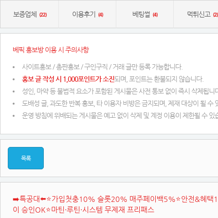
보증업체
이용후기
베팅썰
먹튀신고
(22)
(4)
(4)
(2)
베픽 홍보방 이용 시 주의사항
사이트홍보 / 총판홍보 / 구인구직 / 거래 글만 등록 가능합니다.
홍보 글 작성 시 1,000포인트가 소진
되며, 포인트는 환불되지 않습니다.
성인, 마약 등 불법적 요소가 포함된 게시물은 사전 통보 없이 즉시 삭제됩니다
도배성 글, 과도한 반복 홍보, 타 이용자 비방은 금지되며, 제재 대상이 될 수 
운영 방침에 위배되는 게시물은 예고 없이 삭제 및 계정 이용이 제한될 수 있
목록
➡️특공대⬅️⭐️가입첫충10% 슬롯20% 매주페이백5%⭐️안전&혜택1
이 승인OK⭐️마틴·루틴·시스템 무제재 프리패스