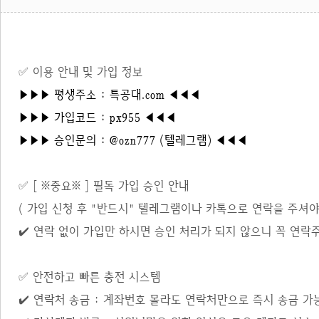
✅ 이용 안내 및 가입 정보
▶▶▶ 평생주소 : 특공대.com ◀◀◀
▶▶▶ 가입코드 : px955 ◀◀◀
▶▶▶ 승인문의 : @ozn777 (텔레그램) ◀◀◀
✅ [ ※중요※ ] 필독 가입 승인 안내
( 가입 신청 후 "반드시" 텔레그램이나 카톡으로 연락을 주셔야
✔️ 연락 없이 가입만 하시면 승인 처리가 되지 않으니 꼭 연락
✅ 안전하고 빠른 충전 시스템
✔️ 연락처 송금 : 계좌번호 몰라도 연락처만으로 즉시 송금 가