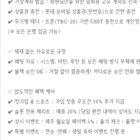
✔️ 가상계좌 발급 : 회원님만을 위한 일회용 고유 계좌로 신속
✔️ 상품권 충전 : 롯데 모바일 상품권(핀번호)으로 간편 충전
✔️ 무기명 테더 : 트론(TRC-20) 기반 USDT 충전으로 개인
(※ 모든 은행 입금 가능)
✅ 제재 없는 자유로운 규정
✔️ 베팅 자유 : 시스템, 마틴, 루틴 등 모든 베팅 방식 무제제 완
✔️ 블랙 승인 OK : 거절 없이 깔끔하게! 까다로운 승인 전화 
✅ 압도적인 혜택 케어
✔️ 첫가입 & 스포츠 : 가입 첫충 무조건 10% 추가 지급
✔️ 슬롯 전용 메리트 : 매충 20% (당일 환전 내역이 있어도 지
✔️ 상시 이벤트 : 매주 월요일 페이백 5% / 출석 체크 / 룰렛
✔️ 특별 이벤트 : 연승·연패 / 생일 축하 이벤트 진행 중