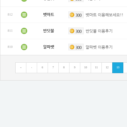
벳마트
벳마트 이용해보세요!!
812
300
반딧불
반딧불 이용후기
811
300
알파벳
알파벳 이용후기
810
300
«
‹
6
7
8
9
10
11
12
13