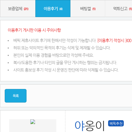
보증업체
이용후기
베팅썰
먹튀신고
(21)
(4)
(1)
(1)
이용후기 게시판 이용 시 주의사항
베픽 제휴사이트 후기에 한해서만 작성이 가능합니다.
[이용후기 작성시 300
허위 또는 악의적인 목적의 후기는 삭제 및 제재될 수 있습니다.
본인의 실제 이용 경험을 바탕으로만 작성해 주세요.
복사/도용한 후기나 타인의 글을 무단 게시하는 행위는 금지됩니다.
사이트 홍보성 후기 작성 시 운영진 판단에 따라 삭제될 수 있습니다.
목록
야옹이
베픽추천