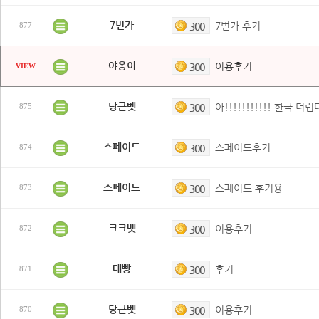
7번가
7번가 후기
877
300
야옹이
이용후기
300
VIEW
당근벳
아!!!!!!!!!!! 한국 더럽
875
300
스페이드
스페이드후기
874
300
스페이드
스페이드 후기용
873
300
크크벳
이용후기
872
300
대빵
후기
871
300
당근벳
이용후기
870
300