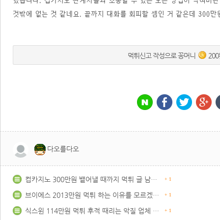
했습니다. 컵카지노 관계자들과 소통할 수 있는 모든 방법이 막혀버린 
것밖에 없는 것 같네요. 끝까지 대화를 회피할 셈인 거 같은데 300
먹튀신고 작성으로 꽁머니
20
다오를다오
컵카지노 300만원 뱉어낼 때까지 먹튀 글 남기겠습니다.
+ 1
브이에스 2013만원 먹튀 하는 이유를 모르겠습니다.
+ 1
식스윈 114만원 먹튀 후적 때리는 악질 업체 신고합니다.
+ 1