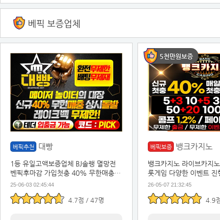
베픽 보증업체
5천만원보증
대빵
뱅크카지노
베픽추천
베픽보증
1등 유일고액보증업체 BJ솔랭 멸망전
뱅크카지노 라이브카지노
벤픽후마감 가입첫충 40% 무한매충이
롯게임 다양한 이벤트 진행
벤트
재충·페이백·콤프 지급 
25-06-03 02:45:44
26-05-07 21:32:45
무제한환전 지원
4.7점 / 47명
4.9