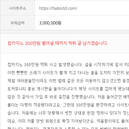
https://habsstd.com/
사이트주소
3,000,000원
피해금액
컵카지노 300만원 뱉어낼 때까지 먹튀 글 남기겠습니다.
컵카지노 300만원 먹튀 사고 발생했습니다. 글을 시작하기에 앞서 
이런 뻔뻔한 쓰레기 사이트가 활개 치고 다니는 꼴을 도저히 가만히 
제발 여러분들만이라도 이런 벌레 같은 곳은 이용하지 않으셨으면 좋겠
토커뮤니티 홍보 게시판을 돌아다니다가 해당 사이트를 접하게 됐는데
않은 것 같아서 가입 후 바로 충전을 진행했습니다. 처음 들어갔던 
폴더는 다행히 적중됐더라고요. 그런데 300만원을 환전하려고 사이트
습니다. 처음에는 너무 당황해서 벙찐 상태로 한참 멍하니 있다가 정
데요. 이미 저를 양방 회원으로 확정 지어놨더군요. 억울함이라도 풀