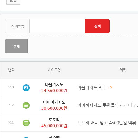
답글
전체
번호
사이트명
제목
마블카지노
마블카지노 먹튀
713
+3
24,560,000원
아이비카지노
712
30,600,000원
도토리
711
45,000,000원
시스템