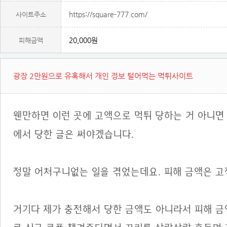
https://square-777.com/
사이트주소
20,000원
피해금액
광장 2만원으로 유혹해서 개인 정보 털어먹는 먹튀사이트
웬만하면 이런 곳에 고액으로 먹튀 당하는 거 아니면 
에서 당한 글은 써야겠습니다.
정말 어처구니없는 일을 겪었는데요. 피해 금액은 
거기다 제가 충전해서 당한 금액도 아니라서 피해 