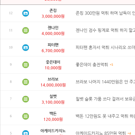
존킹
12
3,000,000원
젠나인
11
4,000,000원
피터팬
10
6,700,000원
좋은데이
좋은데이 충전먹튀
9
+5
10,000원
브라보
8
14,000,000원
칠벳
7
3,100,000원
백돈
6
120,000원
아케이드카지노
아케이드카지노 85만원 먹튀
5
+4