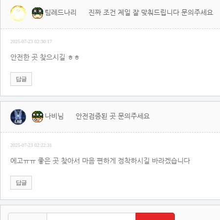
팀레드나리
진짜 조건 제일 잘 맞춰드립니다 문의주세요
2025-07-23 02:30:17
안전한 곳 찾으시길 ㅎㅎ
답글
나비님
안전검증된 곳 문의주세요
2025-07-23 02:22:31
에고ㅠㅠ 좋은 곳 찾아서 마음 편하게 정착하시길 바라겠습니다
답글