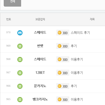
전체
번호
보증업체
제목
스페이드
스페이드 후기
970
300
썬벳
후기
969
300
스페이드
이용후기
968
300
12BET
이용후기
967
300
문카지노
후기
966
300
뱅크카지노
이용후기
965
300