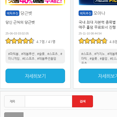
당근벳
모아나
베픽추천
베픽추천
당신 근처의 당근벳
국내 최대 자본력 종목별
매주 홀덤 무료토너 진행 
25-06-03 03:02:05
25-11-10 08:44:54
4.7점 / 41명
4.8
#파워볼
,
#에볼루션
,
#슬롯
,
#스포츠
,
#
#스포츠
,
#카지노
,
#에볼
미니게임
,
#E스포츠
,
#레볼루션홀덤
마틱
,
#슬롯
,
#홀덤
,
#E
포츠
자세히보기
자세히보