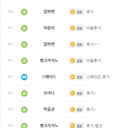
알파벳
후기
956
300
야옹이
이용후기
955
300
알파벳
후기~~
954
300
뱅크카지노
이용후기
953
300
스페이드
스페이드 후기
952
300
모아나
후기~
951
300
박물관
후기~
950
300
뱅크카지노
후기 뱅크
949
300