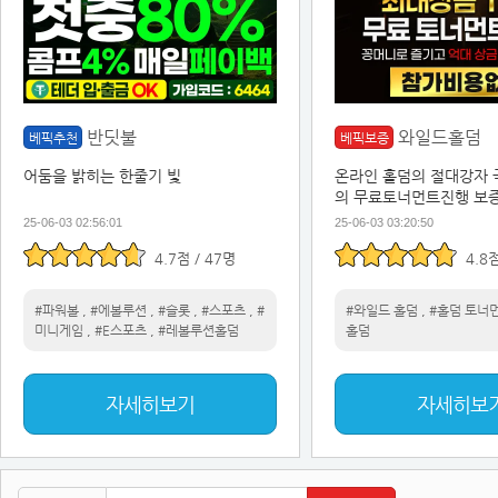
반딧불
와일드홀덤
베픽추천
베픽보증
어둠을 밝히는 한줄기 빛
온라인 홀덤의 절대강자 
의 무료토너먼트진행 보증
이트
25-06-03 02:56:01
25-06-03 03:20:50
4.7점 / 47명
4.8
#파워볼
,
#에볼루션
,
#슬롯
,
#스포츠
,
#
#와일드 홀덤
,
#홀덤 토너
미니게임
,
#E스포츠
,
#레볼루션홀덤
홀덤
자세히보기
자세히보