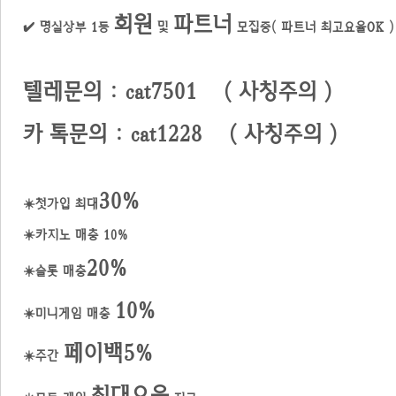
회원
파트너
✔️ 명실상부 1등
및
모집중( 파트너 최고요율OK )
텔레문의 : cat7501 ( 사칭주의 )
카 톡문의 : cat1228 ( 사칭주의 )
30%
☀️첫가입 최대
☀️카지노 매충 10%
20%
☀️슬롯 매충
10%
☀️미니게임 매충
페이백5%
☀️주간
최대요율