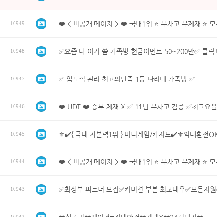
10949
✅요즘 다 여기 씀 가족방 현금이벤트 50~200만✅ 클릭
10948
✅ 압도적 관리 최고의만족 1등 나리네 가족방 ✅
10947
10946
10945
10944
✅최상부 파트너 모집✅커미션 부분 최고대우✅모든지원
10943
❤️삼거리❤️메이저=절대안전❤️제재X❤️24시대기❤️
10942