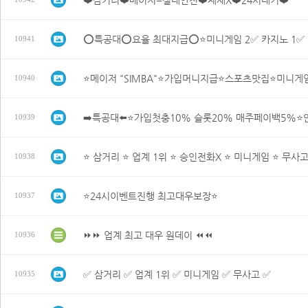
⭕특
10941
10940
10939
⭐ 삼거리 ⭐ 업계 1위 ⭐ 승인전화X ⭐ 미니게임 ⭐ 무사고
10938
⭐️24시이벤트진행 최고대우보장⭐️
10937
⏩⏩ 업계 최고 대우 원데이 ⏪⏪
10936
✅ 삼거리 ✅ 업계 1위 ✅ 미니게임 ✅ 무사고 ✅
10935