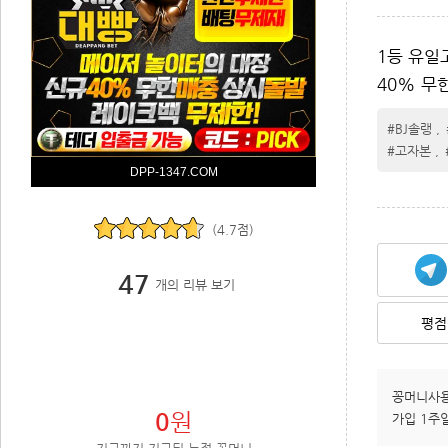
1등 유일
40% 무
#BJ솔랭
,
#고자본
,
DPP-1347.COM
(4.7점)
47
개의 리뷰 보기
평점
꽁머니사
0
원
가입 1주