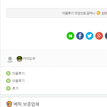
이용후기 작성으로 꽁머니
30
카이도우
이용후기
이용후기
후기
베픽 보증업체