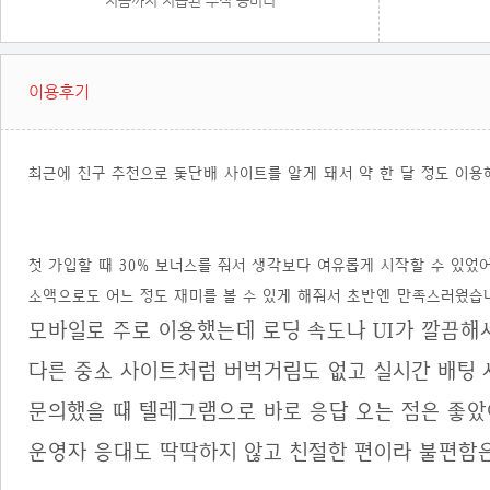
지금까지 지급된 누적 꽁머니
이용후기
최근에 친구 추천으로 돛단배 사이트를 알게 돼서 약 한 달 정도 
첫 가입할 때 30% 보너스를 줘서 생각보다 여유롭게 시작할 수 있
소액으로도 어느 정도 재미를 볼 수 있게 해줘서 초반엔 만족스러웠습
모바일로 주로 이용했는데 로딩 속도나 UI가 깔끔
다른 중소 사이트처럼 버벅거림도 없고 실시간 배팅 
문의했을 때 텔레그램으로 바로 응답 오는 점은 좋
운영자 응대도 딱딱하지 않고 친절한 편이라 불편함