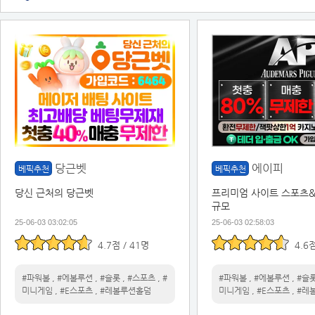
당근벳
에이피
베픽추천
베픽추천
당신 근처의 당근벳
프리미엄 사이트 스포츠
규모
25-06-03 03:02:05
25-06-03 02:58:03
4.7점 / 41명
4.6
#파워볼
,
#에볼루션
,
#슬롯
,
#스포츠
,
#
#파워볼
,
#에볼루션
,
#슬
미니게임
,
#E스포츠
,
#레볼루션홀덤
미니게임
,
#E스포츠
,
#레