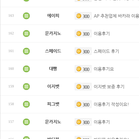
에이피
AP 추천업체 바카라 이
163
300
문카지노
이용후기
162
300
스페이드
스페이드 후기
161
300
대빵
이용후기요
160
300
이지벳
이지벳 보증 후기
159
300
피그벳
이용후기 작성이요!
158
300
문카지노
이용후기
157
300