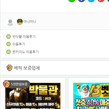
아니아니
반딧불 이용후기
이용후기
문카지노 이용후기
베픽 보증업체
5천만원보증