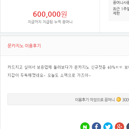
꽁머니사
최근 1주
600,000
원
제한
지금까지 지급된 누적 꽁머니
문카지노 이용후기
카드치고 싶어서 보증업체 둘러보다가 문카지노 신규첫충 40%ㄷㄷ 보
지갑이 두둑해졌네요~ 오늘도 소액으로 가즈아~
이용후기 작성으로 꽁머니
30