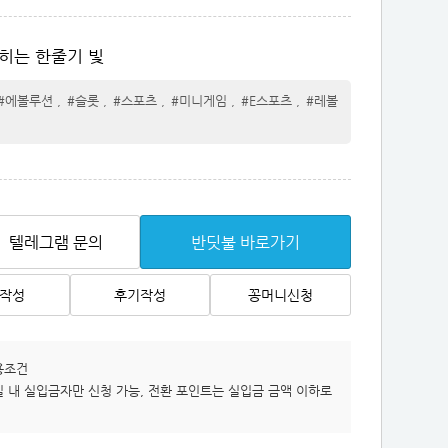
히는 한줄기 빛
#에볼루션
,
#슬롯
,
#스포츠
,
#미니게임
,
#E스포츠
,
#레볼
텔레그램 문의
반딧불 바로가기
작성
후기작성
꽁머니신청
용조건
일 내 실입금자만 신청 가능, 전환 포인트는 실입금 금액 이하로