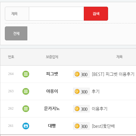
전체
번호
보증업체
제목
피그벳
[BEST] 피그벳 이용후기
264
300
야옹이
후기
263
300
문카지노
이용후기
262
300
대빵
[best]돛단배
261
300