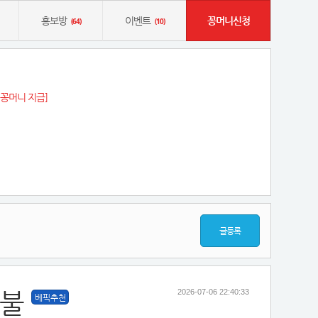
홍보방
이벤트
꽁머니신청
(64)
(10)
 꽁머니 지급]
글등록
딧불
2026-07-06 22:40:33
베픽추천