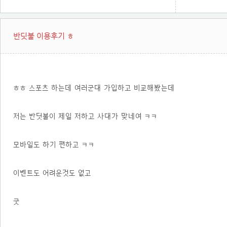
반딧불 이용후기 ㅎ
ㅎㅎ 스포츠 하는데 여러군대 가입하고 비교해봤는데
저는 반딧불이 제일 저하고 사대가 맞네여 ㅋㅋ
모바일도 하기 편하고 ㅋㅋ
이벤트도 어려운것도 없고
굿