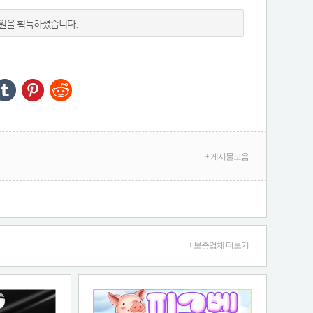
0원을 획득하셨습니다.
+ 게시물모음
+ 보증업체 더보기