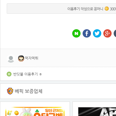
이용후기 작성으로 꽁머니
30
먹자먹튀
반딧불 이용후기 ㅎ
베픽 보증업체