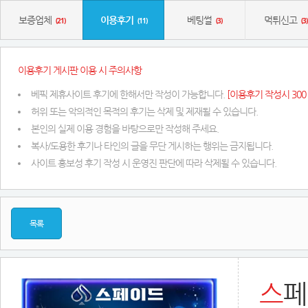
보증업체
이용후기
베팅썰
먹튀신고
(21)
(11)
(3)
(3)
이용후기 게시판 이용 시 주의사항
베픽 제휴사이트 후기에 한해서만 작성이 가능합니다.
[이용후기 작성시 300
허위 또는 악의적인 목적의 후기는 삭제 및 제재될 수 있습니다.
본인의 실제 이용 경험을 바탕으로만 작성해 주세요.
복사/도용한 후기나 타인의 글을 무단 게시하는 행위는 금지됩니다.
사이트 홍보성 후기 작성 시 운영진 판단에 따라 삭제될 수 있습니다.
목록
스