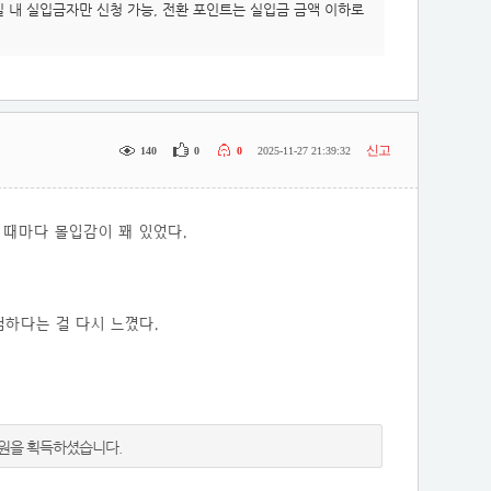
일 내 실입금자만 신청 가능, 전환 포인트는 실입금 금액 이하로
신고
140
0
0
2025-11-27 21:39:32
뜰 때마다 몰입감이 꽤 있었다.
험하다는 걸 다시 느꼈다.
0원을 획득하셨습니다.