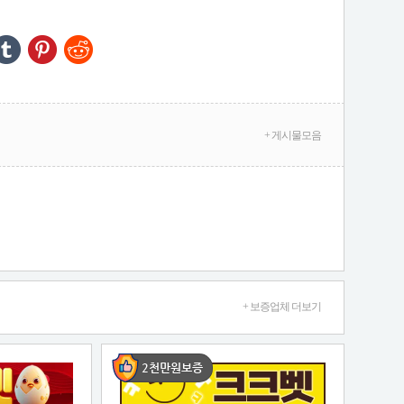
+ 게시물모음
+ 보증업체 더보기
2천만원보증