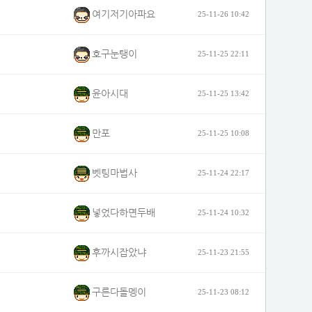
여기저기아파요
25-11-26 10:42
호구눈탱이
25-11-25 22:11
윤아시대
25-11-25 13:42
만포
25-11-25 10:08
벳팅마법사
25-11-24 22:17
넣었다하면두배
25-11-24 10:32
후까시잡았냐
25-11-23 21:55
구른다돌멩이
25-11-23 08:12