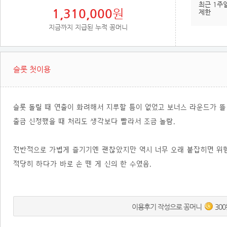
최근 1주
1,310,000
원
제한
지금까지 지급된 누적 꽁머니
슬롯 첫이용
슬롯 돌릴 때 연출이 화려해서 지루할 틈이 없었고 보너스 라운드가 
출금 신청했을 때 처리도 생각보다 빨라서 조금 놀람.
전반적으로 가볍게 즐기기엔 괜찮았지만 역시 너무 오래 붙잡히면 위
적당히 하다가 바로 손 뗀 게 신의 한 수였음.
이용후기 작성으로 꽁머니
30