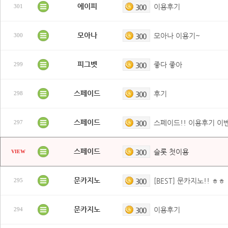
에이피
이용후기
301
300
모아나
모아나 이용기~
300
300
피그벳
좋다 좋아
299
300
스페이드
후기
298
300
스페이드
스페이드!! 이용후기 이
297
300
스페이드
슬롯 첫이용
300
VIEW
문카지노
[BEST] 문카지노!! ㅎㅎ
295
300
문카지노
이용후기
294
300