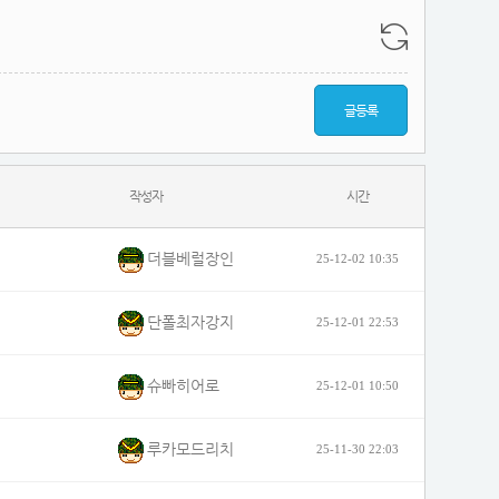
글등록
작성자
시간
더블베럴장인
25-12-02 10:35
단폴최자강지
25-12-01 22:53
슈빠히어로
25-12-01 10:50
루카모드리치
25-11-30 22:03