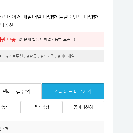
사고 메이저 매일매일 다양한 돌발이벤트 다양한
베팅옵션
억원 보증
(※ 문제 발생시 해결가능한 보즘금)
볼
,
#에볼루션
,
#슬롯
,
#스포츠
,
#미니게임
텔레그램 문의
스페이드 바로가기
작성
후기작성
꽁머니신청
용조건