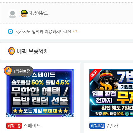
다넘어왔으
갓카지노 입먹싸 이용하지마세요
+ 2
베픽 보증업체
1억원보증
스페이드
7번가
베픽보증
베픽추천