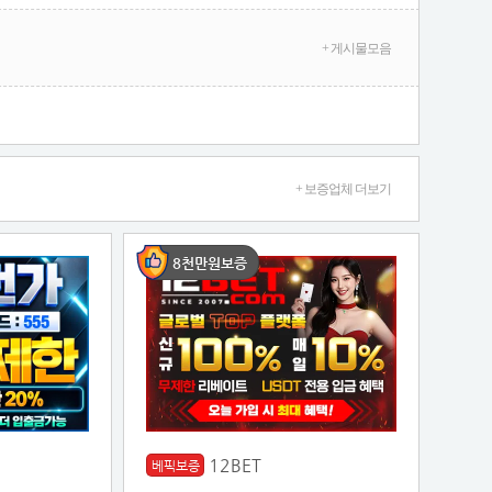
+ 게시물모음
+ 보증업체 더보기
8천만원보증
12BET
베픽보증