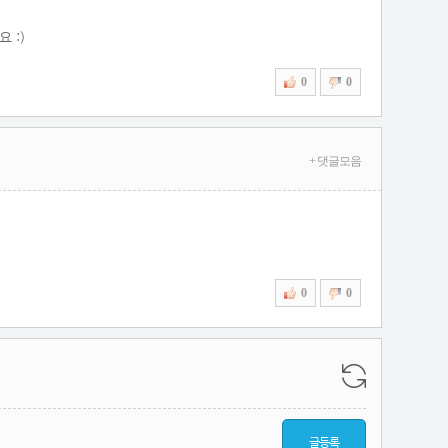
 :)
0
0
+ 댓글모음
0
0
글등록