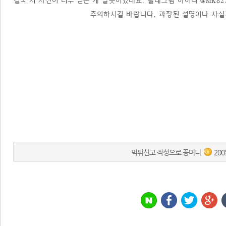
결국 저 자신이 너무 믿은 게 잘못이었네요. 텔레그램 아이디 @MK82
주의하시길 바랍니다. 과장된 설명이나 사실
먹튀신고 작성으로 꽁머니
20