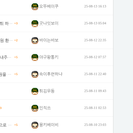
오뚜베이쿠
25-08-13 16:13
굿나잇보이
다트카지노 어렵게 딴 300만원 먹튀 하고 잠수 중입니다.
25-08-13 05:04
+3
바이는바보
레인보우카지노 가품 쓰길래 10만원 환불 신청했더니 먹튀
25-08-12 22:35
+2
야구왕통키
케이알윈 먹튀사이트 251만원 안 내주면 끝까지 갑니다.
25-08-12 07:57
+5
속이후련하냐
오징어게임 180만원 먹튀 수천만원을 잃었어도 소용없네요.
25-08-11 22:40
+5
튀김우동
25-08-11 09:43
인직쓰
25-08-11 02:53
3
몽키베이비
티파니카지노 먹튀사이트 50만원으로 별걸 다 요구하네요.
25-08-10 23:03
+5