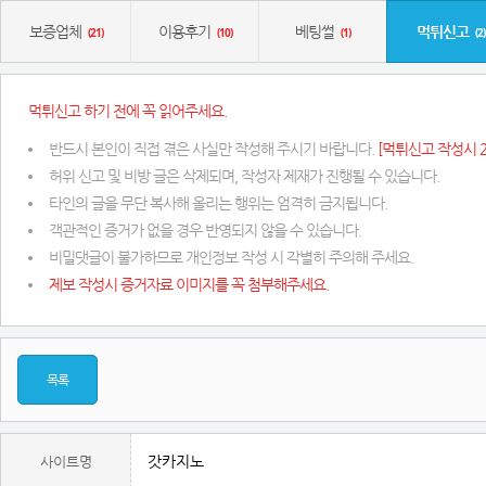
보증업체
이용후기
베팅썰
먹튀신고
(21)
(10)
(1)
(2)
먹튀신고 하기 전에 꼭 읽어주세요.
반드시 본인이 직접 겪은 사실만 작성해 주시기 바랍니다.
[먹튀신고 작성시 2
허위 신고 및 비방 글은 삭제되며, 작성자 제재가 진행될 수 있습니다.
타인의 글을 무단 복사해 올리는 행위는 엄격히 금지됩니다.
객관적인 증거가 없을 경우 반영되지 않을 수 있습니다.
비밀댓글이 불가하므로 개인정보 작성 시 각별히 주의해 주세요.
제보 작성시 증거자료 이미지를 꼭 첨부해주세요.
목록
갓카지노
사이트명