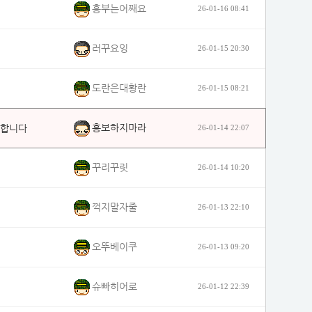
흥부는어째요
26-01-16 08:41
러꾸요잉
26-01-15 20:30
도란은대황란
26-01-15 08:21
홍보하지마라
 합니다
26-01-14 22:07
꾸리꾸릿
26-01-14 10:20
꺽지말자줄
26-01-13 22:10
오뚜베이쿠
26-01-13 09:20
슈빠히어로
26-01-12 22:39