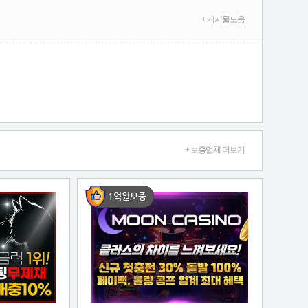
+ 게시물모음
+ 보증업체 더보기
1억원보증