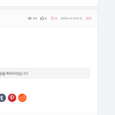
신고
174
0
0
2026-01-14 22:07:32
0원을 획득하셨습니다.