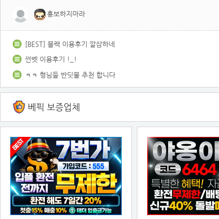
홍보하지마라
[BEST] 블랙 이용후기 깔삼하네
썬벳 이용후기 !_!
ㅋㅋ 형님들 반딧불 추천 합니다
베픽 보증업체