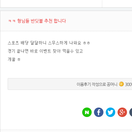
ㅋㅋ 형님들 반딧불 추천 합니다
스포츠 배당 달달하니 스무스하게 나와요 ㅎㅎ
경기 끝나면 바로 이벤트 찾아 먹을수 있고
개꿀 ㅎ
이용후기 작성으로 꽁머니
30