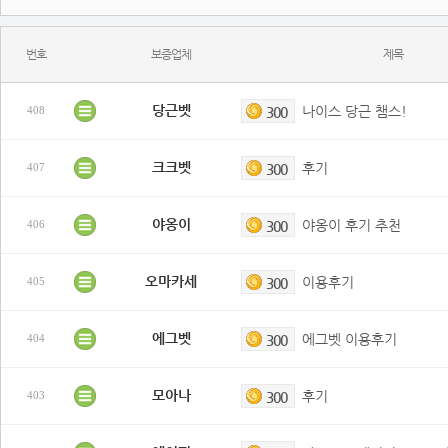
번호
보증업체
제목
당근벳
나이스 당근 챔스!
408
300
크크벳
후기
407
300
야옹이
야옹이 후기 추천
406
300
오마카세
이용후기
405
300
에그벳
에그벳 이용후기
404
300
모아나
후기
403
300