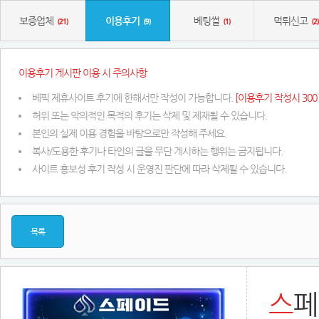
보증업체
이용후기
베팅썰
먹튀신고
(21)
(9)
(1)
(2)
이용후기 게시판 이용 시 주의사항
베픽 제휴사이트 후기에 한해서만 작성이 가능합니다.
[이용후기 작성시 300
허위 또는 악의적인 목적의 후기는 삭제 및 제재될 수 있습니다.
본인의 실제 이용 경험을 바탕으로만 작성해 주세요.
복사/도용한 후기나 타인의 글을 무단 게시하는 행위는 금지됩니다.
사이트 홍보성 후기 작성 시 운영진 판단에 따라 삭제될 수 있습니다.
목록
스