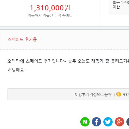
최근 1주
1,310,000
원
제한
지금까지 지급된 누적 꽁머니
스페이드 후기용
오랜만에 스페이드 후기입니다~ 슬롯 오늘도 재밌게 잘 돌리고기
배팅해요~
이용후기 작성으로 꽁머니
30