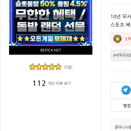
10년 무
스포츠 
1
BEPICK.NET
#베픽파워
(5점)
112
개의 리뷰 보기
평점
꽁머니사