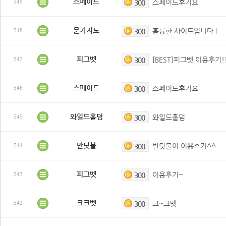
스페이드
스페이드후기요
549
300
문카지노
훌륭한 사이트입니다ㅏ
548
300
피그벳
[BEST]피그벳 이용후기!
547
300
스페이드
스페이드후기요
546
300
와일드홀덤
와일드홀덤
545
300
반딧불
반딧불이 이용후기^^
544
300
피그벳
이용후기~
543
300
크크벳
크~크벳
542
300