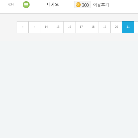
마카오
이용후기
634
300
«
‹
14
15
16
17
18
19
20
21