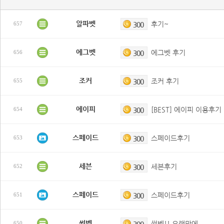
알파벳
후기~
657
300
에그벳
에그벳 후기
656
300
조커
조커 후기
655
300
에이피
[BEST] 에이피 이용후기
654
300
스페이드
스페이드후기
653
300
세븐
세븐후기
652
300
스페이드
스페이드후기
651
300
썬벳
썬벳!! 오랜만에
650
300