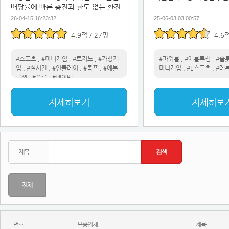
배당률에 빠른 충전과 한도 없는 환전
26-04-15 16:23:32
25-06-03 03:00:57
4.9점 / 27명
4.6
#스포츠
,
#미니게임
,
#토지노
,
#가상게
#파워볼
,
#에볼루션
,
#슬
임
,
#실시간
,
#인플레이
,
#콤프
,
#에볼
미니게임
,
#E스포츠
,
#레
루션
,
#슬롯
,
#페이백
자세히보기
자세히보
전체
번호
보증업체
제목