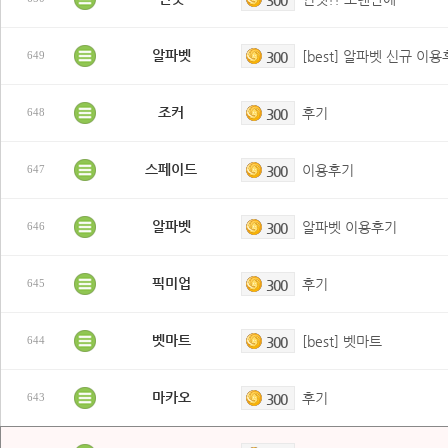
알파벳
[best] 알파벳 신규 이용
649
300
조커
후기
648
300
스페이드
이용후기
647
300
알파벳
알파벳 이용후기
646
300
픽미업
후기
645
300
벳마트
[best] 벳마트
644
300
마카오
후기
643
300