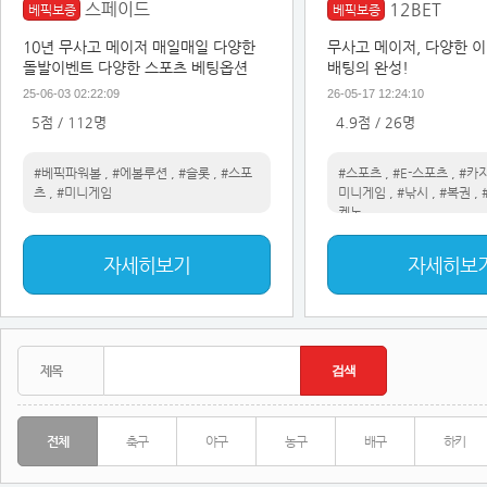
스페이드
12BET
베픽보증
베픽보증
10년 무사고 메이저 매일매일 다양한
무사고 메이저, 다양한 
돌발이벤트 다양한 스포츠 베팅옵션
배팅의 완성!
25-06-03 02:22:09
26-05-17 12:24:10
5점 / 112명
4.9점 / 26명
#베픽파워볼
,
#에볼루션
,
#슬롯
,
#스포
#스포츠
,
#E-스포츠
,
#카
츠
,
#미니게임
미니게임
,
#낚시
,
#복권
,
케노
자세히보기
자세히보
전체
축구
야구
농구
배구
하키