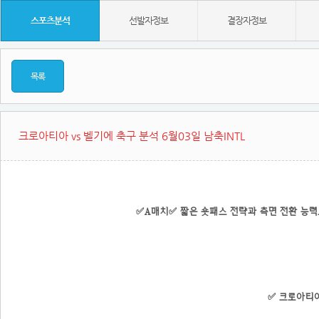
스포츠분석
선발자정보
결장자정보
목록
크로아티아 vs 벨기에 축구 분석 6월03일 남축INTL
✅A매치✅ 짧은 숏패스 전략과 측면 전환 능력
✅ 크로아티