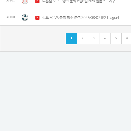
니혼햄 소프트뱅크 분석 8월6일 NPB 일본프로야구
30101
N
김포 FC VS 충북 청주 분석 2026-08-07 [K2 League]
30100
N
1
2
3
4
5
6