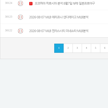
요코하마 히로시마 분석 8월7일 NPB 일본프로야구
30124
N
2026-08-07 MLB 애리조나 샌디에이고 MLB분석
30123
2026-08-07 MLB 캔자스시티 미네소타 MLB분석
30122
1
2
3
4
5
6