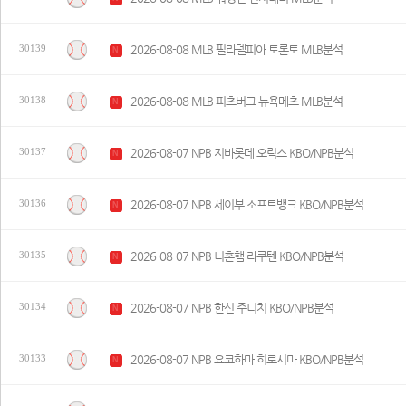
2026-08-08 MLB 필라델피아 토론토 MLB분석
30139
N
2026-08-08 MLB 피츠버그 뉴욕메츠 MLB분석
30138
N
2026-08-07 NPB 지바롯데 오릭스 KBO/NPB분석
30137
N
2026-08-07 NPB 세이부 소프트뱅크 KBO/NPB분석
30136
N
2026-08-07 NPB 니혼햄 라쿠텐 KBO/NPB분석
30135
N
2026-08-07 NPB 한신 주니치 KBO/NPB분석
30134
N
2026-08-07 NPB 요코하마 히로시마 KBO/NPB분석
30133
N