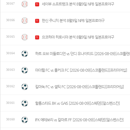
세이부 소프트뱅크 분석 8월9일 NPB 일본프로야구
30167
N
한신 주니치 분석 8월9일 NPB 일본프로야구
30166
N
요코하마 히로시마 분석 8월9일 NPB 일본프로야구
30165
N
하트 오브 미들로디언 vs 던디 유나이티드 [2026-08-09][스코틀
30164
마더웰 FC vs 폴커크 FC [2026-08-09][스코틀랜드][프리미어십]
30163
킬마녹 FC vs 셀틱 FC [2026-08-09][스코틀랜드][프리미어십]
30162
할름스타드 BK vs GAIS [2026-08-09][스웨덴][알스벤스칸]
30161
IFK 예테보리 vs 칼마르 FF [2026-08-09][스웨덴][알스벤스칸]
30160