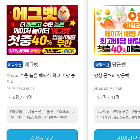
에그벳
당근벳
베픽추천
베픽추천
빠르고 수준 높은 해외식 최고 배당 놀
당신 근처의 당근벳
이터
25-06-03 03:05:27
25-06-03 03:02:05
4.6점 / 44명
4.7점 / 41명
#파워볼
,
#에볼루션
,
#슬롯
,
#스포츠
,
#
#파워볼
,
#에볼루션
,
#슬
미니게임
,
#E스포츠
,
#레볼루션홀덤
미니게임
,
#E스포츠
,
#레
자세히보기
자세히보