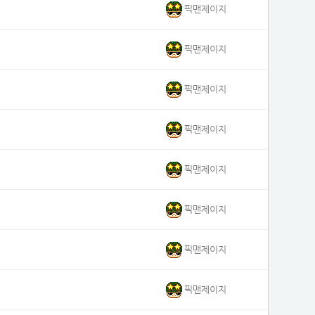
픽맨제이지
픽맨제이지
픽맨제이지
픽맨제이지
픽맨제이지
픽맨제이지
픽맨제이지
픽맨제이지