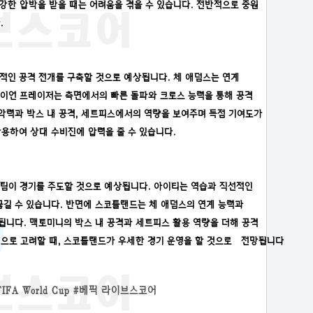
한 압박을 받을 때는 어려움을 겪을 수 있습니다. 전반적으로 중원
.
정적인 공격 전개를 구축할 것으로 예상됩니다. 체 애덤스는 연계
 라이언 프레이저는 측면에서의 빠른 돌파와 크로스 능력을 통해 공격
악력과 박스 내 공격, 세트피스에서의 역량을 보여주며 득점 기여도가
용하여 상대 수비진에 압력을 줄 수 있습니다.
 팀이 경기를 주도할 것으로 예상됩니다. 아이티는 역습과 직선적인
끊길 수 있습니다. 반면에 스코틀랜드는 체 애덤스의 연계 능력과
됩니다. 맥토미니의 박스 내 공격과 세트피스 활용 역량을 더해 공격
적으로 고려할 때, 스코틀랜드가 우세한 경기 운영을 할 것으로 전망됩니다
A World Cup
#베픽 라이브스코어