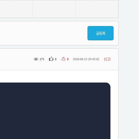
-
-
-
글등록
신고
271
0
0
2026-06-13 20:43:02