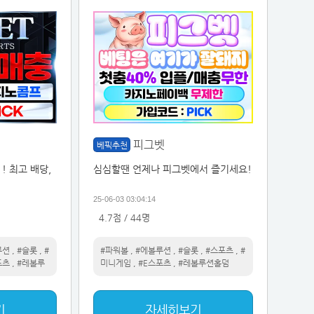
피그벳
베픽추천
! 최고 배당,
심심할땐 언제나 피그벳에서 즐기세요!
25-06-03 03:04:14
4.7점 / 44명
루션
,
#슬롯
,
#
#파워볼
,
#에볼루션
,
#슬롯
,
#스포츠
,
#
포츠
,
#레볼루
미니게임
,
#E스포츠
,
#레볼루션홀덤
기
자세히보기