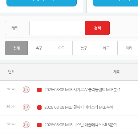
전체
축구
야구
농구
배구
하키
번호
제목
2026-08-08 MLB 시카고W 클리블랜드 MLB분석
30145
N
2026-08-08 MLB 밀워키 미네소타 MLB분석
30144
N
2026-08-08 MLB 보스턴 애슬레틱스 MLB분석
30143
N