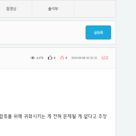
동영상
출석부
-
글등록
신고
1,171
0
0
2019-09-08 02:32:25
 합류를 위해 귀화시키는 게 전혀 문제될 게 없다고 주장