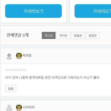
자세히보기
자세히보
전체댓글
3
개
최신순
과거순
답글순
공감순
박과장
2019-09-08 05:08:45
이거 진짜 나중에 중국대표팀 완전 외국인으로 가득차는거 아닌가 몰라
답글
사이타마