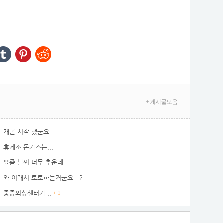
+ 게시물모음
개콘 시작 했군요
휴게소 돈가스는...
요즘 날씨 너무 추운데
와 이래서 토토하는거군요...?
중증외상센터가 ..
+ 1