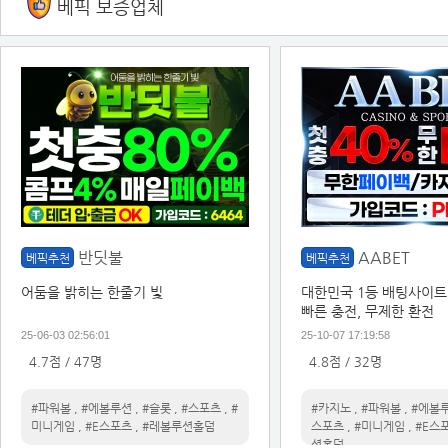
베픽 보증업체
반딧불
AABET
베픽추천
베픽추천
어둠을 밝히는 한줄기 빛
대한민국 1등 배팅사이트 
빠른 충전, 무제한 환전
25-06-03 02:56:01
25-10-07 17:19:58
4.7점 / 47명
4.8점 / 32명
#파워볼
,
#에볼루션
,
#슬롯
,
#스포츠
,
#
#카지노
,
#파워볼
,
#에볼
미니게임
,
#E스포츠
,
#레볼루션홀덤
스포츠
,
#미니게임
,
#E스
션홀덤