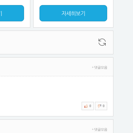
기
자세히보기
+ 댓글모음
0
0
+ 댓글모음