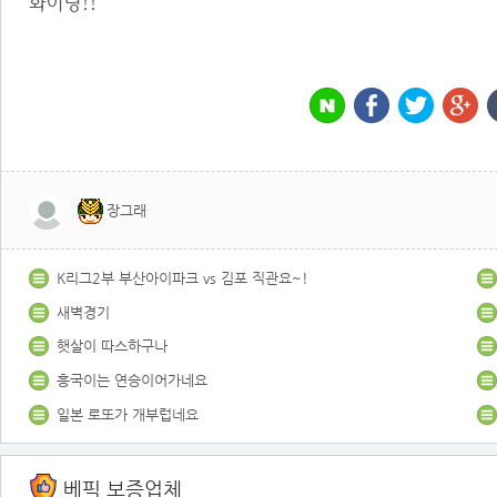
화이팅!!
장그래
K리그2부 부산아이파크 vs 김포 직관요~!
새벽경기
햇살이 따스하구나
흥국이는 연승이어가네요
일본 로또가 개부럽네요
베픽 보증업체