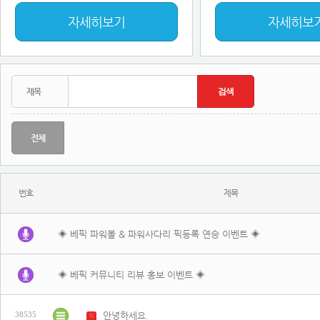
자세히보기
자세히보
전체
번호
제목
◈ 베픽 파워볼 & 파워사다리 픽등록 연승 이벤트 ◈
◈ 베픽 커뮤니티 리뷰 홍보 이벤트 ◈
안녕하세요.
38535
N