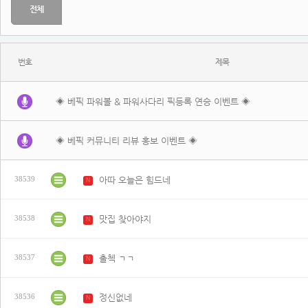
전체
번호
제목
◈ 베픽 파워볼 & 파워사다리 픽등록 연승 이벤트 ◈
◈ 베픽 커뮤니티 리뷰 홍보 이벤트 ◈
아따 오늘은 힘드네
38539
N
맛집 찾아야지
38538
N
출첵 ㄱㄱ
38537
N
정신없네
38536
N