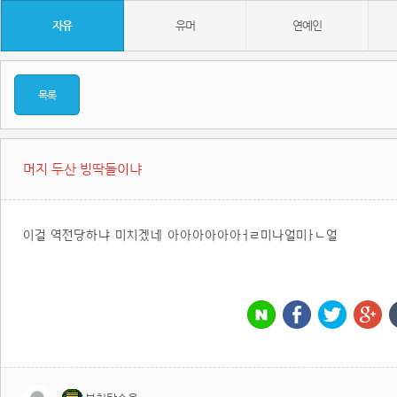
자유
유머
연예인
목록
머지 두산 빙딱들이냐
이걸 역전당하냐 미치겠네 아아아아아아ㅓㄹ미나얼미ㅏㄴ얼