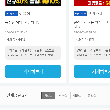
야옹이
오마카세
베픽추천
베픽추천
특별한 혜택! 자금력 1위!
클래스가 다른 맛집 오마
세요!
25-06-03 02:50:48
25-06-03 02:52:00
4.8점 / 44명
4.6점 / 48명
#파워볼
,
#에볼루션
,
#슬롯
,
#스포츠
,
#
#파워볼
,
#에볼루션
,
#슬
미니게임
,
#E스포츠
,
#레볼루션홀덤
미니게임
,
#E스포츠
,
#레
자세히보기
자세히보
전체댓글
2
개
최신순
과거순
답글순
공감순