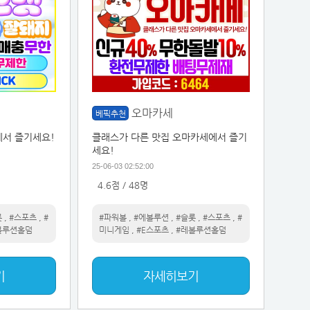
오마카세
베픽추천
서 즐기세요!
클래스가 다른 맛집 오마카세에서 즐기
세요!
25-06-03 02:52:00
4.6점 / 48명
롯
,
#스포츠
,
#
#파워볼
,
#에볼루션
,
#슬롯
,
#스포츠
,
#
볼루션홀덤
미니게임
,
#E스포츠
,
#레볼루션홀덤
기
자세히보기