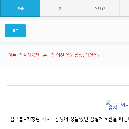
자유
유머
연예인
목록
‘아듀, 잠실체육관!’ 홈구장 이전 앞둔 삼성, 대안은?
[점프볼=최창환 기자] 삼성이 정들었던 잠실체육관을 떠난다