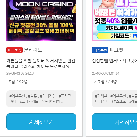
문카지노
피그벳
베픽보증
베픽추천
어른들을 위한 놀이터 & 제재없는 안전
심심할땐 언제나 피그벳에
놀이터 클라스의 차이를 느껴보세요
25-06-03 02:26:18
25-06-03 03:04:14
5점 / 92명
4.7점 / 44명
#에볼루션
,
#슬롯
,
#미니게임
,
#프라그
#파워볼
,
#에볼루션
,
#슬
마틱
,
#보타카지노
,
#아시아게이밍
미니게임
,
#E스포츠
,
#레
자세히보기
자세히보