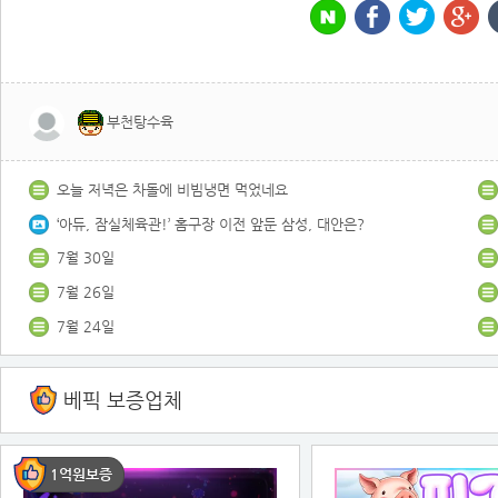
부천탕수육
오늘 저녁은 차돌에 비빔냉면 먹었네요
‘아듀, 잠실체육관!’ 홈구장 이전 앞둔 삼성, 대안은?
7월 30일
7월 26일
7월 24일
베픽 보증업체
1억원보증