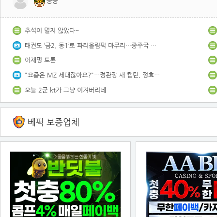
킁킁
추석이 멀지 않았다~
태권도 ‘금2, 동1’로 파리올림픽 마무리…종주국 자존심 회복
이재명 토론
"요즘은 MZ 세대잖아요?"…정관장 새 캡틴, 정효근이 바라는 방향성은?
오늘 2군 kt가 그냥 이겨버리네
베픽 보증업체