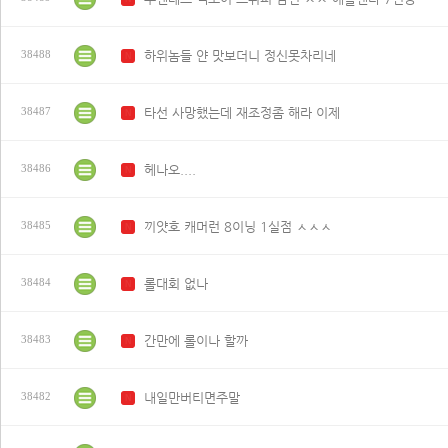
하위놈들 얀 맛보더니 정신못차리네
38488
N
타선 사망했는데 재조정좀 해라 이제
38487
N
헤나오....
38486
N
끼얏호 캐머런 8이닝 1실점 ㅅㅅㅅ
38485
N
롤대회 없나
38484
N
간만에 롤이나 할까
38483
N
내일만버티면주말
38482
N