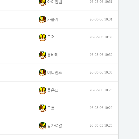
아이언맨
26-08-06 10:31
가습기
26-08-06 10:31
극혐
26-08-06 10:30
음바페
26-08-06 10:30
미니언즈
26-08-06 10:30
물음표
26-08-06 10:29
크롬
26-08-06 10:29
감자로얄
26-08-05 19:25