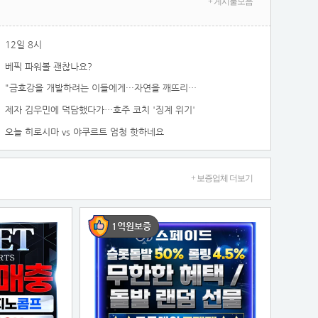
+ 게시물모음
12일 8시
베픽 파워볼 괜찮나요?
"금호강을 개발하려는 이들에게···자연을 깨뜨리는 게 인간의 행복인가요?"
제자 김우민에 덕담했다가…호주 코치 '징계 위기'
오늘 히로시마 vs 야쿠르트 엄청 핫하네요
+ 보증업체 더보기
1억원보증