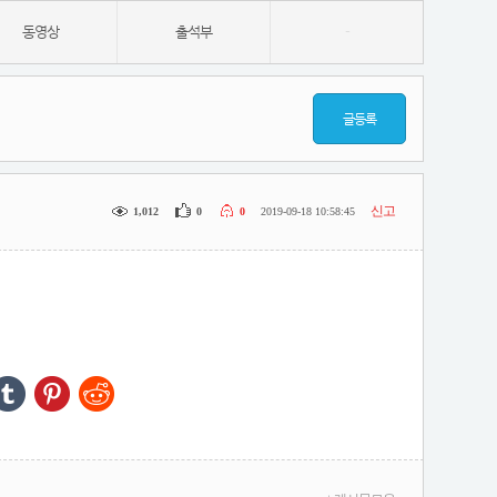
동영상
출석부
-
글등록
신고
1,012
0
0
2019-09-18 10:58:45