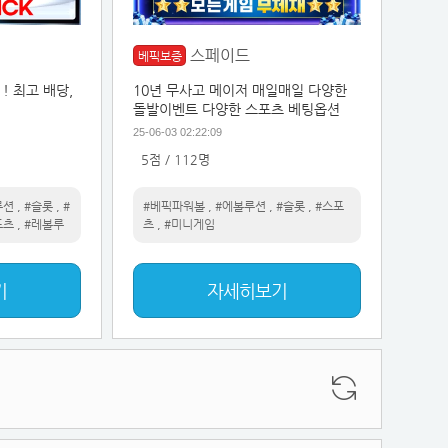
스페이드
베픽보증
! 최고 배당,
10년 무사고 메이저 매일매일 다양한
돌발이벤트 다양한 스포츠 베팅옵션
25-06-03 02:22:09
5점 / 112명
루션
,
#슬롯
,
#
#베픽파워볼
,
#에볼루션
,
#슬롯
,
#스포
포츠
,
#레볼루
츠
,
#미니게임
기
자세히보기