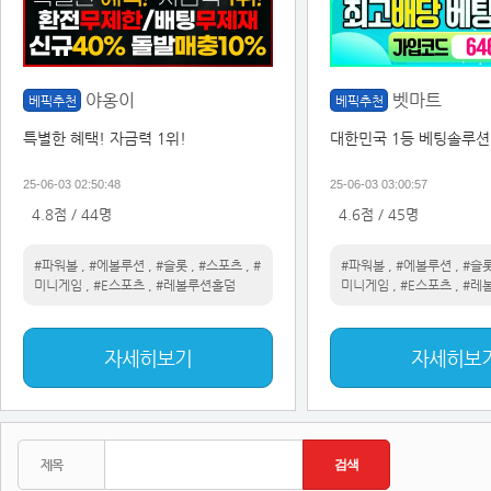
야옹이
벳마트
베픽추천
베픽추천
특별한 혜택! 자금력 1위!
대한민국 1등 베팅솔루션
25-06-03 02:50:48
25-06-03 03:00:57
4.8점 / 44명
4.6점 / 45명
#파워볼
,
#에볼루션
,
#슬롯
,
#스포츠
,
#
#파워볼
,
#에볼루션
,
#슬
미니게임
,
#E스포츠
,
#레볼루션홀덤
미니게임
,
#E스포츠
,
#레
자세히보기
자세히보