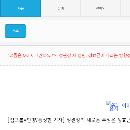
자유
유머
연예인
목록
"요즘은 MZ 세대잖아요?"…정관장 새 캡틴, 정효근이 바라는 방향
[점프볼=안양/홍성한 기자] 정관장의 새로운 주장은 정효근(3