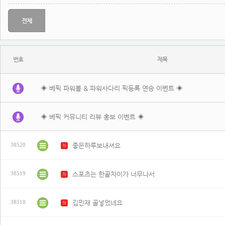
전체
번호
제목
◈ 베픽 파워볼 & 파워사다리 픽등록 연승 이벤트 ◈
◈ 베픽 커뮤니티 리뷰 홍보 이벤트 ◈
좋은하루보내셔요
38520
N
스포츠는 한끝차이가 너무나서
38519
N
김민재 골넣었네요
38518
N