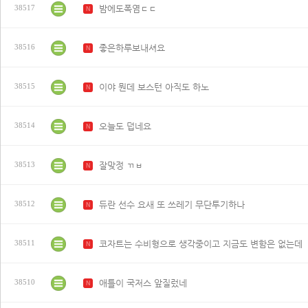
밤에도폭염ㄷㄷ
38517
N
좋은하루보내셔요
38516
N
이야 뭔데 보스턴 아직도 하노
38515
N
오늘도 덥네요
38514
N
잘맞정 ㄲㅂ
38513
N
듀란 선수 요새 또 쓰레기 무단투기하나
38512
N
코자트는 수비형으로 생각중이고 지금도 변함은 없는데
38511
N
애틀이 국저스 앞질렀네
38510
N