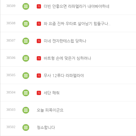
더빈 안좋으면 라파엘라가 내야봐야하네
38509
N
와 요즘 진짜 우타로 살아남기 힘들구나..
38508
N
미네 캔자한테스윕 당하나
38507
N
바트형 손에 맞은거 심하려나
38506
N
무사 12루다 라파엘라야
38505
N
세단 해줘
38504
N
오늘 피목이군요
38503
청소합니다
38502