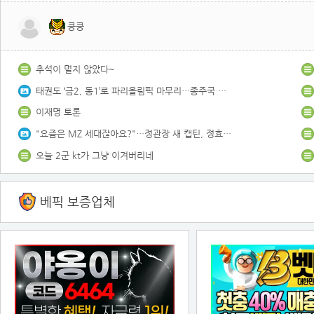
킁킁
추석이 멀지 않았다~
태권도 ‘금2, 동1’로 파리올림픽 마무리…종주국 자존심 회복
이재명 토론
"요즘은 MZ 세대잖아요?"…정관장 새 캡틴, 정효근이 바라는 방향성은?
오늘 2군 kt가 그냥 이겨버리네
베픽 보증업체