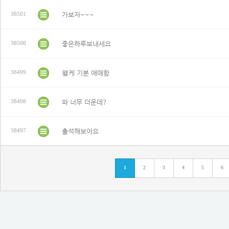
가보자~~~
38501
좋은하루보내세요
38500
왤케 기분 애매함
38499
와 너무 더운데?
38498
출석해보아요
38497
1
2
3
4
5
6